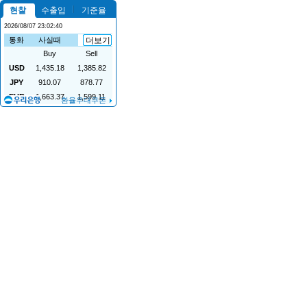
현찰
수출입
기준율
2026/08/07 23:02:40
통화
사실때
파실때
더보기
Buy
Sell
USD
1,435.18
1,385.82
JPY
910.07
878.77
EUR
1,663.37
1,599.11
환율우대쿠폰