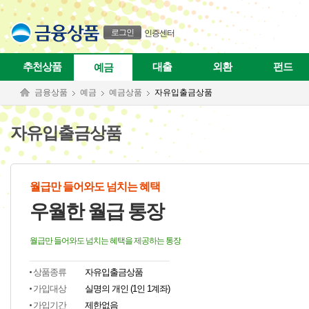
본문으로 바로가기
푸터 바로가기
로그인
인증센터
추천상품
대출
외환
펀드
예금
금융상품
예금
예금상품
자유입출금상품
자유입출금상품
월급만 들어와도 넘치는 혜택
우월한 월급 통장
월급만 들어와도 넘치는 혜택을 제공하는 통장
상품종류
자유입출금상품
가입대상
실명의 개인 (1인 1계좌)
가입기간
제한없음