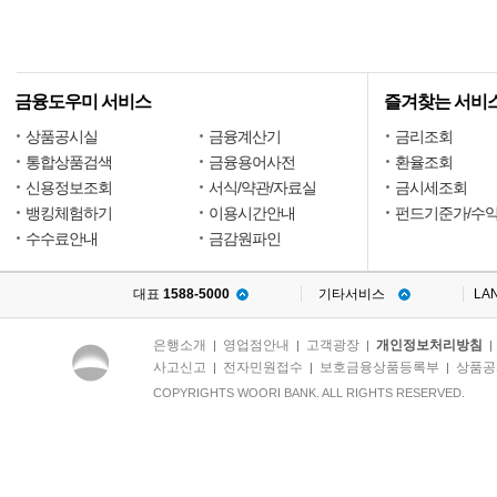
금융도우미 서비스
즐겨찾는 서비
상품공시실
금융계산기
금리조회
통합상품검색
금융용어사전
환율조회
신용정보조회
서식/약관/자료실
금시세조회
뱅킹체험하기
이용시간안내
펀드기준가/수
수수료안내
금감원파인
대표
1588-5000
기타서비스
LA
은행소개
영업점안내
고객광장
개인정보처리방침
|
|
|
사고신고
전자민원접수
보호금융상품등록부
상품공
|
|
|
COPYRIGHTS WOORI BANK. ALL RIGHTS RESERVED.