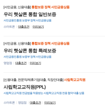
[서민금융, 신용대출]
통합보증 정책 서민금융상품
우리 햇살론 통합 일반보증
서민금융진흥원 보증부 정책 서민금융상품
스마트폰
대출조건
미리보기
[서민금융, 신용대출]
통합보증 정책 서민금융상품
우리 햇살론 통합 특례보증
서민금융진흥원 보증부 정책 서민금융상품
영업점
대출조건
미리보기
[신용대출, 전문직/제휴기업대출, 직장인대출]
사립학교교직원
사립학교교직원(PPL)
사립학교교직원 연금법을 적용받는 사립학교교직원 전용 협약 대출 상품
스마트폰
영업점
대출조건
미리보기