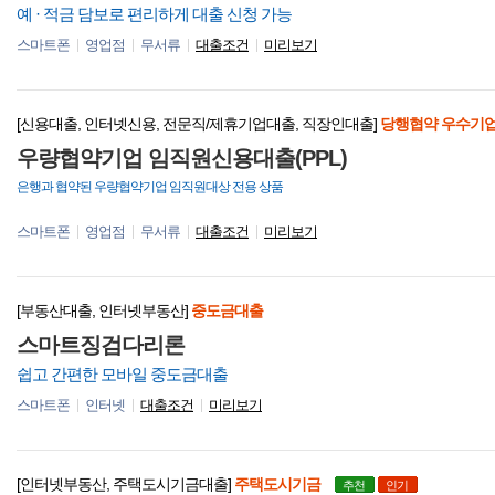
예 · 적금 담보로 편리하게 대출 신청 가능
스마트폰
영업점
무서류
대출조건
미리보기
[신용대출, 인터넷신용, 전문직/제휴기업대출, 직장인대출]
당행협약 우수기
우량협약기업 임직원신용대출(PPL)
은행과 협약된 우량협약기업 임직원대상 전용 상품
스마트폰
영업점
무서류
대출조건
미리보기
[부동산대출, 인터넷부동산]
중도금대출
스마트징검다리론
쉽고 간편한 모바일 중도금대출
스마트폰
인터넷
대출조건
미리보기
[인터넷부동산, 주택도시기금대출]
주택도시기금
추천
인기