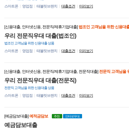
스마트폰
영업점
태블릿브랜치
대출조건
미리보기
[신용대출, 인터넷신용, 전문직/제휴기업대출]
법조인 고객님을 위한 신용대출
우리 전문직우대 대출(법조인)
법조인 고객님을 위한 신용대출 상품
스마트폰
영업점
태블릿브랜치
대출조건
미리보기
[신용대출, 인터넷신용, 전문직/제휴기업대출, 전문직대출]
전문직 고객님을 
우리 전문직우대 대출(전문직)
전문직 고객님을 위한 신용대출 상품
스마트폰
영업점
태블릿브랜치
대출조건
미리보기
[예금담보대출]
예적금담보
추천
인터넷우대
예금담보대출