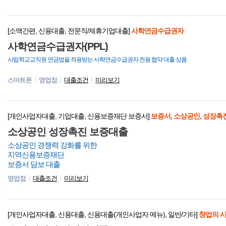
[소액간편, 신용대출, 전문직/제휴기업대출]
사학연금수급권자
사학연금수급권자(PPL)
사립학교교직원 연금법을 적용받는 사학연금수급권자 전용 협약 대출 상품
스마트폰
영업점
대출조건
미리보기
[개인사업자대출, 기업대출, 신용보증재단 보증서]
보증서, 소상공인, 성장촉
소상공인 성장촉진 보증대출
소상공인 경쟁력 강화를 위한
지역신용보증재단
보증서 담보 대출
영업점
대출조건
미리보기
[개인사업자대출, 신용대출, 신용대출(개인사업자 메뉴), 일반/기타]
창업의 시