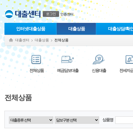
본문으로 바로가기
푸터 바로가기
로그인
인증센터
인터넷대출상품
대출상품
대출상담/확
대출센터
대출상품
전체상품
전체상품
예금담보대출
신용대출
전세자
전체상품
상품명