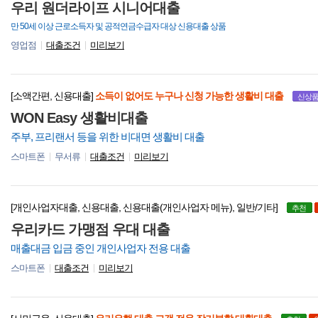
우리 원더라이프 시니어대출
만 50세 이상 근로소득자 및 공적연금수급자 대상 신용대출 상품
영업점
대출조건
미리보기
[소액간편, 신용대출]
소득이 없어도 누구나 신청 가능한 생활비 대출
신상
WON Easy 생활비대출
주부, 프리랜서 등을 위한 비대면 생활비 대출
스마트폰
무서류
대출조건
미리보기
[개인사업자대출, 신용대출, 신용대출(개인사업자 메뉴), 일반/기타]
추천
우리카드 가맹점 우대 대출
매출대금 입금 중인 개인사업자 전용 대출
스마트폰
대출조건
미리보기