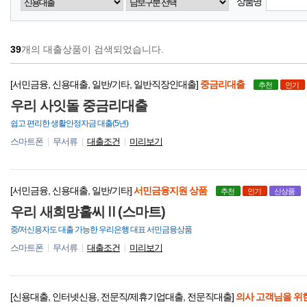
상품명
39
개의 대출상품이 검색되었습니다.
[서민금융, 신용대출, 일반/기타, 일반직장인대출]
중금리대출
추천
인기
우리 사잇돌 중금리대출
쉽고 편리한 생활안정자금 대출(5년)
스마트폰
무서류
대출조건
미리보기
[서민금융, 신용대출, 일반/기타]
서민금융지원 상품
추천
인기
신상품
우리 새희망홀씨Ⅱ(스마트)
중/저신용자도 대출 가능한 우리은행 대표 서민금융상품
스마트폰
무서류
대출조건
미리보기
[신용대출, 인터넷신용, 전문직/제휴기업대출, 전문직대출]
의사 고객님을 위