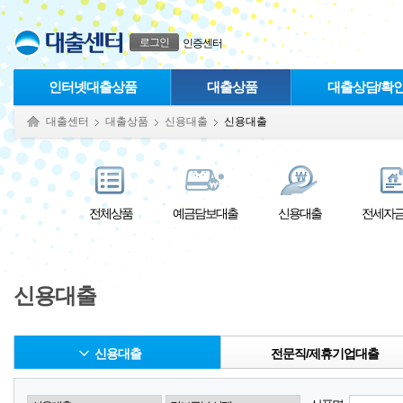
본문으로 바로가기
푸터 바로가기
로그인
인증센터
인터넷대출상품
대출상품
대출상담/확
대출센터
대출상품
신용대출
신용대출
전체상품
예금담보대출
신용대출
전세자
신용대출
신용대출
전문직/제휴기업대출