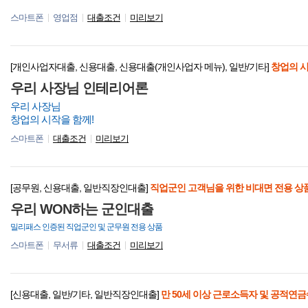
스마트폰
영업점
대출조건
미리보기
[개인사업자대출, 신용대출, 신용대출(개인사업자 메뉴), 일반/기타]
창업의 시
우리 사장님 인테리어론
우리 사장님
창업의 시작을 함께!
스마트폰
대출조건
미리보기
[공무원, 신용대출, 일반직장인대출]
직업군인 고객님을 위한 비대면 전용 상
우리 WON하는 군인대출
밀리패스 인증된 직업군인 및 군무원 전용 상품
스마트폰
무서류
대출조건
미리보기
[신용대출, 일반/기타, 일반직장인대출]
만 50세 이상 근로소득자 및 공적연