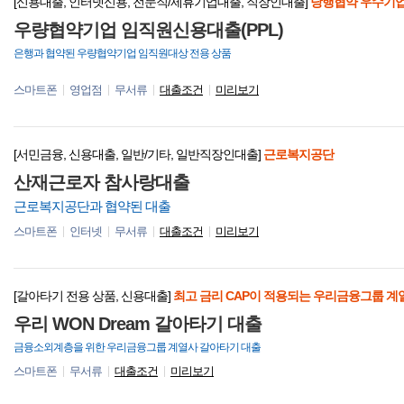
[신용대출, 인터넷신용, 전문직/제휴기업대출, 직장인대출]
당행협약 우수기
우량협약기업 임직원신용대출(PPL)
은행과 협약된 우량협약기업 임직원대상 전용 상품
스마트폰
영업점
무서류
대출조건
미리보기
[서민금융, 신용대출, 일반/기타, 일반직장인대출]
근로복지공단
산재근로자 참사랑대출
근로복지공단과 협약된 대출
스마트폰
인터넷
무서류
대출조건
미리보기
[갈아타기 전용 상품, 신용대출]
최고 금리 CAP이 적용되는 우리금융그룹 계
우리 WON Dream 갈아타기 대출
금융소외계층을 위한 우리금융그룹 계열사 갈아타기 대출
스마트폰
무서류
대출조건
미리보기