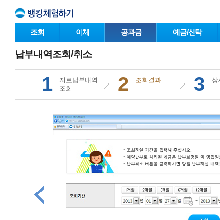
조회
이체
공과금
예금/신탁
납부내역조회/취소
1
2
3
지로납부내역
조회결과
상
조회