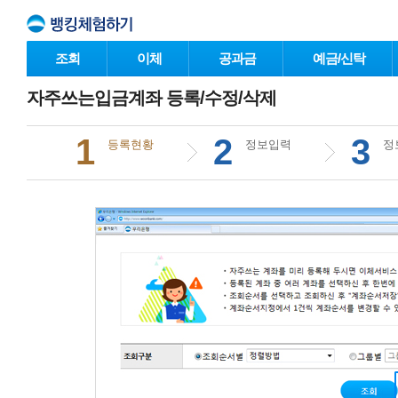
조회
이체
공과금
예금/신탁
자주쓰는입금계좌 등록/수정/삭제
1
2
3
등록현황
정보입력
정