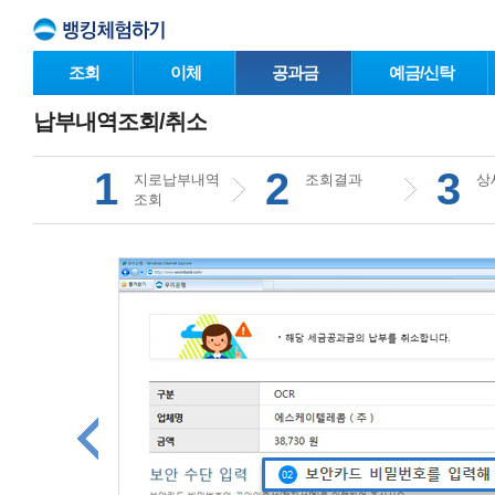
조회
이체
공과금
예금/신탁
납부내역조회/취소
1
2
3
지로납부내역
조회결과
상
조회