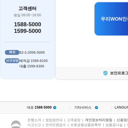
고객센터
평일 09:00~18:00
우리WON인
1588-5000
1599-5000
해외
82-2-2006-5000
신규상담
예적금 1599-8100
대출 1599-8300
보안프로그
대표
1588-5000
기타서비스
LANGU
은행소개
영업점안내
고객광장
개인정보처리방침
신용정
|
|
|
|
사고신고
전자민원접수
보호금융상품등록부
상품공시실
|
|
|
|