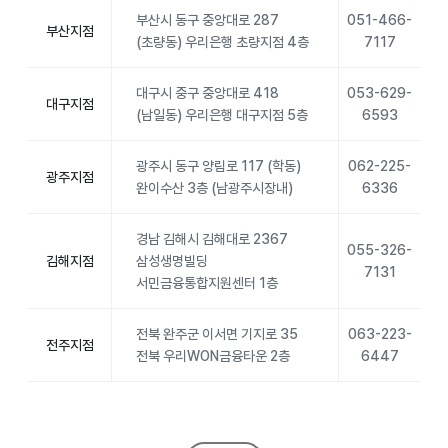
부산시 동구 중앙대로 287
051-466-
부산지점
(초량동) 우리은행 초량지점 4층
7117
대구시 중구 중앙대로 418
053-629-
대구지점
(남일동) 우리은행 대구지점 5층
6593
광주시 동구 양림로 117 (학동)
062-225-
광주지점
완이수산 3층 (남광주시장내)
6336
경남 김해시 김해대로 2367
055-326-
김해지점
삼성생명빌딩
7131
서민금융통합지원센터 1층
전북 완주군 이서면 기지로 35
063-223-
전주지점
전북 우리WON금융타운 2층
6447