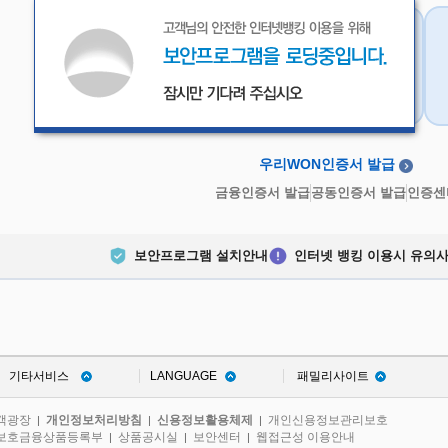
우리WON인증서
금융인증서
우리WON인증서 발급
금융인증서 발급
공동인증서 발급
인증센
보안프로그램 설치안내
인터넷 뱅킹 이용시 유의
기타서비스
LANGUAGE
패밀리사이트
객광장
개인정보처리방침
신용정보활용체제
개인신용정보관리보호
|
|
|
보호금융상품등록부
상품공시실
보안센터
웹접근성 이용안내
|
|
|