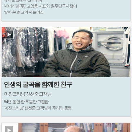
‘데어리젠(주)’ 고영웅 대표와 원주단구지점이
쌓아 온 최고의 파트너십
인생의 굴곡을 함께한 친구
‘미진크리닝’ 신선준 고객님
54년 동안 한 우물만 고집한
‘미진크리닝’ 신선준 고객님과 우리의 동행