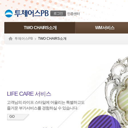
본문으로 바로가기
푸터 바로가기
로그인
인증센터
TWO CHAIRS소개
WM서비스
투체어스PB
TWO CHAIRS소개
LIFE CARE 서비스
고객님의 라이프 스타일에 어울리는 특별하고도
즐거운 부가서비스를 경험하실 수 있습니다.
GO