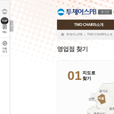
본문으로 바로가기
푸터 바로가기
로그인
TWO CHAIRS소개
투체어스PB
TWO CHAIRS소개
영업점 찾기
01
지도로
찾기