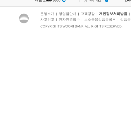
대표
1588-5000
기타서비스
LA
은행소개
영업점안내
고객광장
개인정보처리방침
|
|
|
사고신고
전자민원접수
보호금융상품등록부
상품공
|
|
|
COPYRIGHTS WOORI BANK. ALL RIGHTS RESERVED.