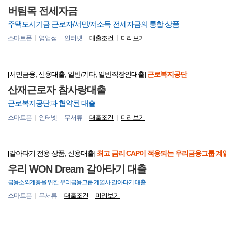
버팀목 전세자금
주택도시기금 근로자/서민/저소득 전세자금의 통합 상품
스마트폰
영업점
인터넷
대출조건
미리보기
[서민금융, 신용대출, 일반/기타, 일반직장인대출]
근로복지공단
산재근로자 참사랑대출
근로복지공단과 협약된 대출
스마트폰
인터넷
무서류
대출조건
미리보기
[갈아타기 전용 상품, 신용대출]
최고 금리 CAP이 적용되는 우리금융그룹 계
우리 WON Dream 갈아타기 대출
금융소외계층을 위한 우리금융그룹 계열사 갈아타기 대출
스마트폰
무서류
대출조건
미리보기