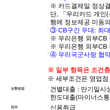
※ 카드결제일 정상결
단, 「우리카드 개인
행에 정보제공 미동의
③ CB구간 우대: 최대 
※ 우리은행 외부CB 구
※ 우리은행 외부CB 구
④ 우리국군사랑 협약 부
※ 일부 항목은 조건충
※ 세부조건은 영업점
건별대출 : 만기일시
상환방법
한도대출(마이너스통
신용취급
담보