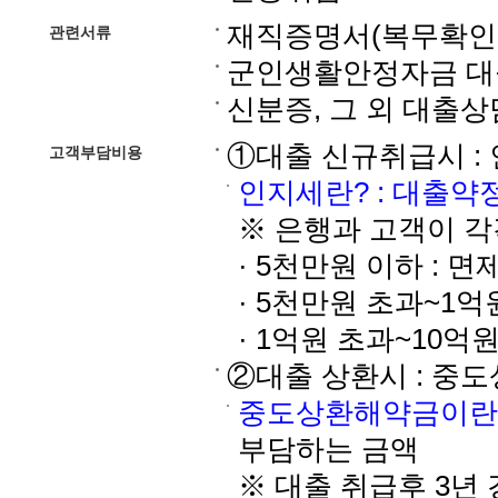
재직증명서(복무확인서
관련서류
군인생활안정자금 대
신분증, 그 외 대출
①대출 신규취급시 :
고객부담비용
인지세란? : 대출약
※ 은행과 고객이 각
· 5천만원 이하 : 면
· 5천만원 초과~1억원
· 1억원 초과~10억원
②대출 상환시 : 중
중도상환해약금이란
부담하는 금액
※ 대출 취급후 3년 