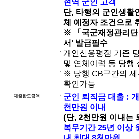
현역 군인 고객
단, 타행의 군인생활
체 예정자 조건으로
※ 「국군재정관리단
서' 발급필수
개인신용평점 기준 
및 연체이력 등 당행
※ 당행 CB구간의 
확인가능
군인 퇴직금 대출 : 
대출한도금액
천만원 이내
(단, 2천만원 이내는
복무기간 25년 이상
내 최대 8천만원