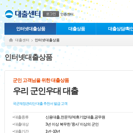
본문으로 바로가기
푸터 바로가기
로그인
인증센터
인터넷대출상품
대출상품
대출상담/확
대출센터
인터넷대출상품
인터넷대출상품
군인 고객님을 위한 대출상품
우리 군인우대 대출
국군재정관리단 대출 추천서 발급 고객
대출종류
신용대출,전문직/제휴기업대출,공무원
대출대상
3년 이상 복무한 '중사' 이상의 군인
대출기간
1년~10년