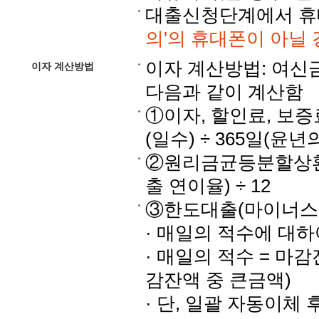
대출신청단계에서 휴
의'의 휴대폰이 아닐 
이자 계산방법: 여신
이자 계산방법
다음과 같이 계산함
①이자, 할인료, 보증료
(일수) ÷ 365일(윤년
②원리금균등분할상환대
출 연이율) ÷ 12
③한도대출(마이너스
· 매일의 적수에 대
· 매일의 적수 = 마
감잔액 중 큰금액)
· 단, 일괄 자동이체