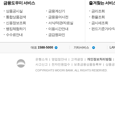
금융도우미 서비스
즐겨찾는 서비
상품공시실
금융계산기
금리조회
통합상품검색
금융용어사전
환율조회
신용정보조회
서식/약관/자료실
금시세조회
뱅킹체험하기
이용시간안내
펀드기준가/수
수수료안내
금감원파인
대표
1588-5000
기타서비스
LA
은행소개
영업점안내
고객광장
개인정보처리방침
|
|
|
사고신고
전자민원접수
보호금융상품등록부
상품공
|
|
|
COPYRIGHTS WOORI BANK. ALL RIGHTS RESERVED.