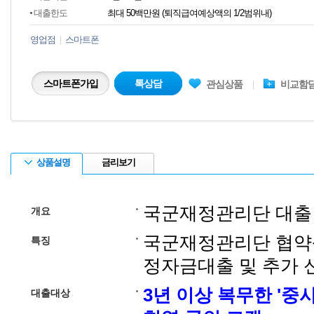
대출한도
최대 50백만원 (퇴직급여예상액의 1/2범위내)
영업점
스마트폰
스마트폰가입
톡상담
관심상품
비교함
상품설명
금리보기
국군재정관리단 대출
개요
국군재정관리단 협약
특징
정자금대출 및 추가 
3년 이상 복무한 '중
대출대상