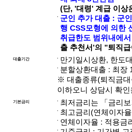
(단, '대령' 계급 이
군인 추가 대출 : 
행 CSS모형에 의한
취급한도 범위내에서
출 추천서'의 "퇴직
만기일시상환, 한도대출
대출기간
분할상환대출 : 최장 
※ 대출종류(퇴직금대
이하오니 상담시 확인
최저금리는 「금리보
기본금리
최고금리(연체이자율포함
연체이자율 : 적용금리 
기준금리 : 기간별 고