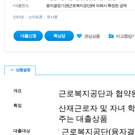
대출한도
융자결정기관(근로복지공단)에 의해서 확정된 금액
인터넷
스마트폰
무서류
대출신청
톡상담
관심상품
비교함담
상품설명
개요
근로복지공단과 협약
특징
산재근로자 및 자녀 
주는 대출상품
근로복지공단(융자결
대출대상