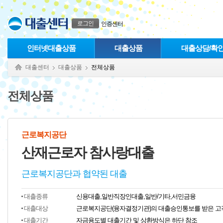
본문으로 바로가기
푸터 바로가기
로그인
인증센터
인터넷대출상품
대출상품
대출상담/확
대출센터
대출상품
전체상품
전체상품
근로복지공단
산재근로자 참사랑대출
근로복지공단과 협약된 대출
대출종류
신용대출,일반직장인대출,일반/기타,서민금융
대출대상
근로복지공단(융자결정기관)의 대출승인통보를 받은 고
대출기간
자금용도별 대출기간 및 상환방식은 하단 참조