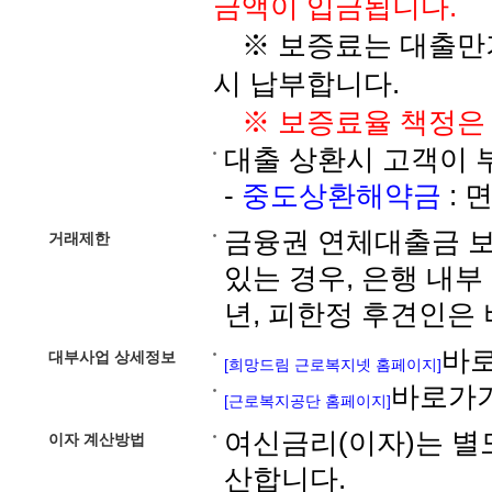
금액이 입금됩니다.
※ 보증료는 대출만기
시 납부합니다.
※ 보증료율 책정은
대출 상환시 고객이 
-
중도상환해약금
: 
금융권 연체대출금 
거래제한
있는 경우, 은행 내
년, 피한정 후견인은
바
대부사업 상세정보
[희망드림 근로복지넷 홈페이지]
바로가
[근로복지공단 홈페이지]
여신금리(이자)는 별
이자 계산방법
산합니다.