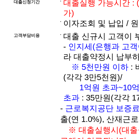
대출실행 가능시간 : (평
대출신청기간
가)
이자조회 및 납입 / 원금
대출 신규시 고객이 
고객부담비용
-
인지세(은행과 고객이
라 대출약정시 납부
※ 5천만원 이하
:
(각각 3만5천원)/
1억원 초과~10
초과
: 35만원(각각 
-
근로복지공단 보증료
출(연 1.0%), 산재근
※ 대출실행시(대출