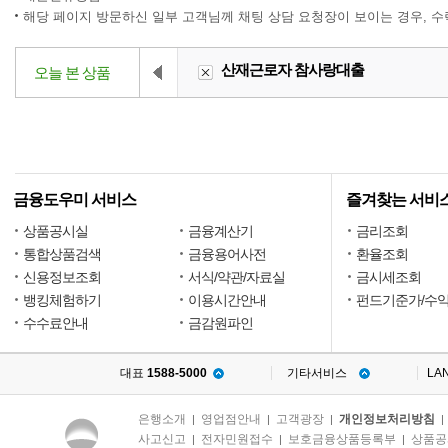
해당 페이지 방문하신 일부 고객님께 채팅 상담 요청장이 보이는 경우, 
산재근로자 참사랑대출
오늘 본 상품
금융도우미 서비스
즐겨찾는 서비
상품공시실
금융계산기
금리조회
통합상품검색
금융용어사전
환율조회
신용정보조회
서식/약관/자료실
금시세조회
뱅킹체험하기
이용시간안내
펀드기준가/수
수수료안내
금감원파인
대표
1588-5000
기타서비스
LA
은행소개
영업점안내
고객광장
개인정보처리방침
|
|
|
사고신고
전자민원접수
보호금융상품등록부
상품공
|
|
|