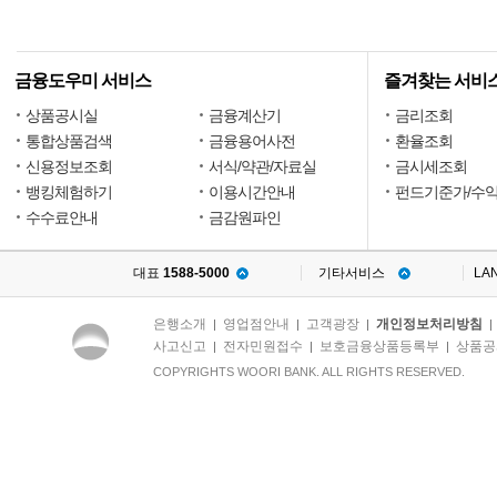
금융도우미 서비스
즐겨찾는 서비
상품공시실
금융계산기
금리조회
통합상품검색
금융용어사전
환율조회
신용정보조회
서식/약관/자료실
금시세조회
뱅킹체험하기
이용시간안내
펀드기준가/수
수수료안내
금감원파인
대표
1588-5000
기타서비스
LA
은행소개
영업점안내
고객광장
개인정보처리방침
|
|
|
사고신고
전자민원접수
보호금융상품등록부
상품공
|
|
|
COPYRIGHTS WOORI BANK. ALL RIGHTS RESERVED.