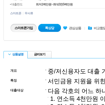
대출한도
최저1백만원~최대3천5백만원
스마트폰
무서류
스마트폰가입
톡상담
관심상품
비교함
상품설명
금리보기
중/저신용자도 대출 
개요
서민금융 지원을 위
특징
다음 각호의 어느 하
대출대상
1. 연소득 4천만원 