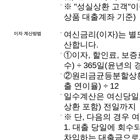
※ "성실상환 고객"이
상품 대출계좌 기준)
여신금리(이자)는 별
이자 계산방법
산합니다.
①이자, 할인료, 보증료
수) ÷ 365일(윤년의 
②원리금균등분할상환대
출 연이율) ÷ 12
일수계산은 여신당일로
상환 포함) 전일까지
※ 단, 다음의 경우
1. 대출 당일에 회수
차입하는 대출금으로서