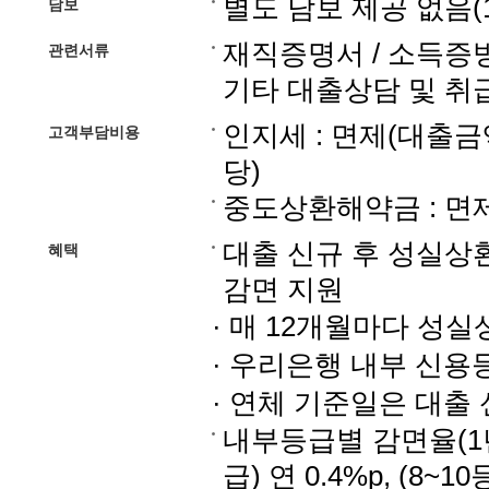
별도 담보 제공 없음(
담보
재직증명서 / 소득증빙
관련서류
기타 대출상담 및 취
인지세 : 면제(대출금
고객부담비용
당)
중도상환해약금 : 면
대출 신규 후 성실상환
혜택
감면 지원
· 매 12개월마다 성실
· 우리은행 내부 신용
· 연체 기준일은 대출 
내부등급별 감면율(1년마다
급) 연 0.4%p, (8~10