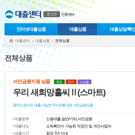
본문으로 바로가기
푸터 바로가기
로그인
인증센터
인터넷대출상품
대출상품
대출상담/확
대출센터
대출상품
전체상품
전체상품
서민금융지원 상품
추천
인기
신상품
우리 새희망홀씨Ⅱ(스마트)
중/저신용자도 대출 가능한 우리은행 대표 서민금융상품
대출종류
신용대출,일반/기타,서민금융
대출대상
소득확인이 가능한 직장인 및 개인사업자
대출기간
최장 7년 이내