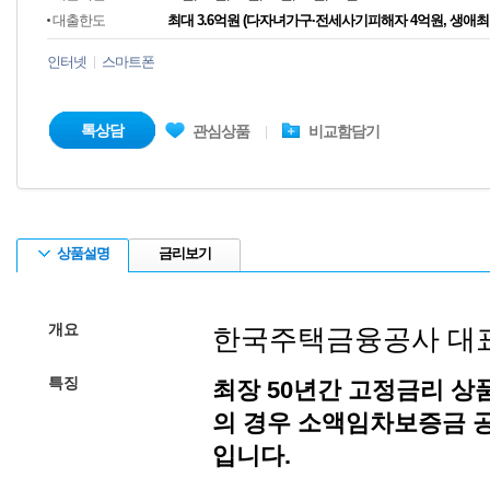
대출한도
최대 3.6억원 (다자녀가구·전세사기피해자 4억원, 생애최초
인터넷
스마트폰
톡상담
관심상품
비교함담기
상품설명
금리보기
개요
한국주택금융공사 대
특징
최장 50년간 고정금리 상
의 경우 소액임차보증금 공
입니다.