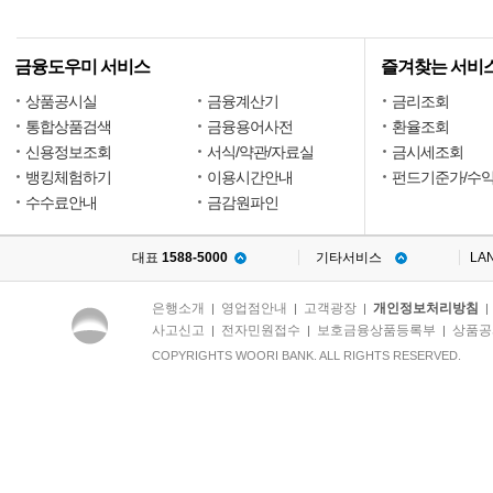
금융도우미 서비스
즐겨찾는 서비
상품공시실
금융계산기
금리조회
통합상품검색
금융용어사전
환율조회
신용정보조회
서식/약관/자료실
금시세조회
뱅킹체험하기
이용시간안내
펀드기준가/수
수수료안내
금감원파인
대표
1588-5000
기타서비스
LA
은행소개
영업점안내
고객광장
개인정보처리방침
|
|
|
사고신고
전자민원접수
보호금융상품등록부
상품공
|
|
|
COPYRIGHTS WOORI BANK. ALL RIGHTS RESERVED.