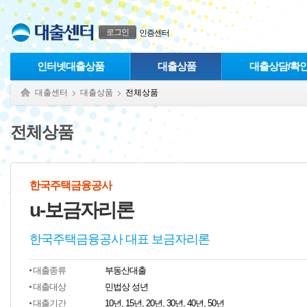
본문으로 바로가기
푸터 바로가기
로그인
인증센터
인터넷대출상품
대출상품
대출상담/확
대출센터
대출상품
전체상품
전체상품
한국주택금융공사
u-보금자리론
한국주택금융공사 대표 보금자리론
대출종류
부동산대출
대출대상
민법상 성년
대출기간
10년, 15년, 20년, 30년, 40년, 50년