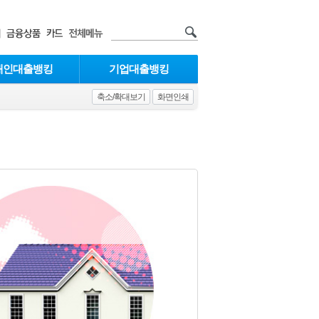
개인대출뱅킹
기업대출뱅킹
축소/확대보기
화면인쇄