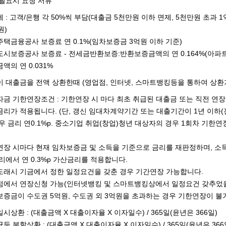
필요시 요청 서류
 : 고객/은행 각 50%씩 부담(대출금 5천만원 이하 면제, 5천만원 초과 1
원)
택금융공사 보증료 연 0.1%(임차보증금 3억원 이하 기준)
시보증공사 보증료 - 전세금반환보증:반환보증금액의 연 0.164%(아파트),
액의 연 0.031%
 대출금을 전액 상환한때 (영업점, 인터넷, 스마트뱅킹등을 통하여 상환
금 기한연장조건 : 기한연장 시 마다 최초 취급된 대출금 또는 직전 연장 시
리가 적용됩니다. (단, 갱신 임대차계약기간 또는 대출기간이 1년 이하
우 금리 연0.1%p. 중소기업 취업(창업)청년 대상자의 경우 1회차 기한
장 시마다 현재 임차보증금 및 소득을 기준으로 금리를 재판정하며, 소
리에서 연 0.3%p 가산금리를 적용합니다.
도래시 기금에서 정한 일정요건을 갖춘 경우 기간연장 가능합니다.
점에서 연장신청 가능(인터넷뱅킹 및 스마트뱅킹상에서 일정요건 갖추었
증금이 수도권 5억원, 수도권 외 3억원을 초과하는 경우 기한연장이 불
시상환 : (대출금액 X 대출이자율 X 이자일수) / 365일(윤년은 366일)
등 분할상환 : (대출금액 X 대출이자율 X 이자일수) / 365일(윤년은 366