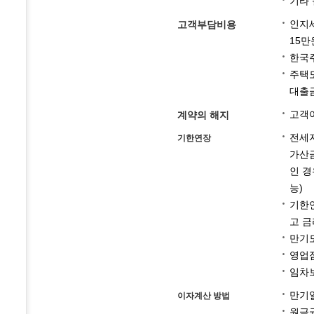
기타 
인지세
고객부담비용
15만
한국주
주택도
대출금
고객이
계약의 해지
전세자
기한연장
가산금
인 경
능)
기한연
고 금
만기
영업
임차보
만기일
이자계산 방법
원금균