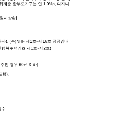
상위계층·한부모가구는 연 1.0%p, 다자녀
기일시상환]
), (주)NHF 제1호~제16호 공공임대
민행복주택리츠 제1호~제2호)
주인 경우 60㎡ 이하)
함).
필수