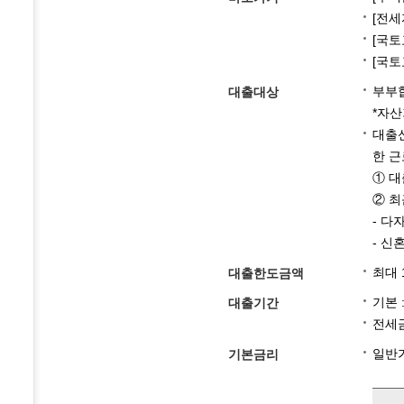
[전세
[국
[국
부부합
대출대상
*자산
대출신
한 근
① 대
② 최
- 다
- 신
최대 
대출한도금액
기본 
대출기간
전세금
일반
기본금리