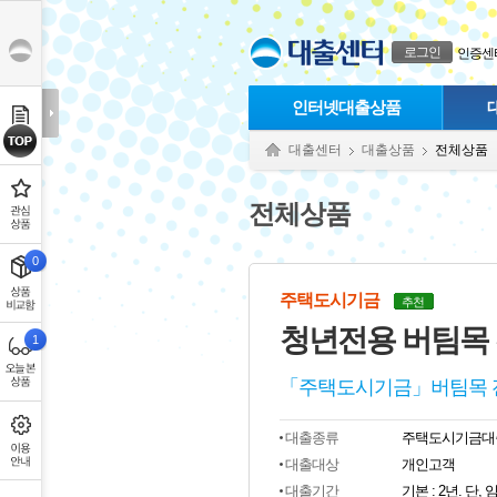
본문으로 바로가기
푸터 바로가기
로그인
인증센
인터넷대출상품
대출센터
대출상품
전체상품
전체상품
0
주택도시기금
추천
청년전용 버팀목
1
「주택도시기금」버팀목 
대출종류
주택도시기금대
대출대상
개인고객
대출기간
기본 : 2년. 단