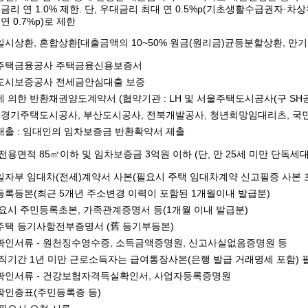
금리 연 1.0% 제한. 단, 우대금리 최대 연 0.5%p(기초생활수급권자·차
연 0.7%p)로 제한
시상환, 혼합상환[대출금액의 10~50% 원금(원리금)균등분할상환, 만
주택금융공사 주택금융신용보증서
도시보증공사 전세금안심대출 보증
 의한 반환채권양도계약서 (협약기관 : LH 및 서울주택도시공사(구 SH공사
 경기주택도시공사, 부산도시공사, 전북개발공사, 청년희망임대리츠, 국
출 : 임대인의 임차보증금 반환확약서 제출
전용면적 85㎡이하 및 임차보증금 3억원 이하 (단, 만 25세 미만 단독세대
자부 임대차(전세)계약서 사본(필요시 주택 임대차계약 신고필증 사본 포
록등본(최근 5개년 주소변경 이력이 포함된 1개월이내 발급분)
요시 주민등록초본, 가족관계증명서 등(1개월 이내 발급분)
주택 등기사항전부증명서 (舊 등기부등본)
확인서류 - 원천징수영수증, 소득금액증명원, 신고사실없음증명원 등
직기간 1년 미만 근로소득자는 급여통장사본(은행 발급 거래명세 포함) 
확인서류 - 건강보험자격득실확인서, 사업자등록증명원
확인증표(주민등록증 등)