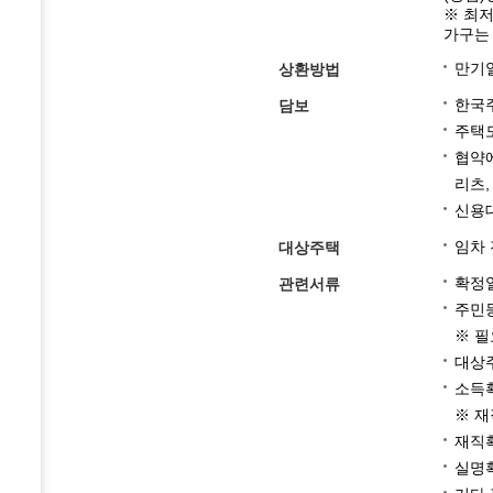
※ 최저
가구는 
만기일
상환방법
한국
담보
주택
협약에
리츠,
신용대
임차 
대상주택
확정일
관련서류
주민등
※ 필
대상
소득
※ 재
재직
실명