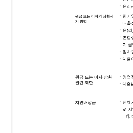
원리금
만기일
원금 또는 이자의 상환시
기 방법
대출
원(리
혼합상
지 금
임차
대출이
영업점
원금 또는 이자 상환
관련 제한
대출
연체기
지연배상금
※ 
① 
: 
납부