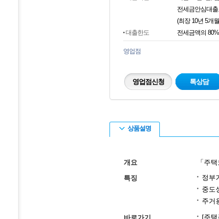
전세금안심대출보
(최장 10년 5개월
대출한도
전세금액의 80%
영업점
영업점신청
톡상담
상품설명
개요
「주택
정부
특징
중도
주거
[주택
바로가기