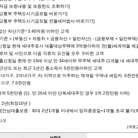
자금 보증내용 및 보증한도 조회하기]
토교통부 주택도시기금포털 바로가기]
토교통부 주택도시기금포털 전월세마법사 바로가기]
산 자산기준* 3.45억원 이하인 고객
기준 = (부동산 + 자동차 + 금융자산 + 일반자산) - (금융부채 + 일반부채)
청일 현재 세대주로서 대출대상주택에 3억원이하의 전(월)세계약을 체결
로자 및 서민으로 다음 각호의 요건을 모두 구비한 고객
출신청일 현재 만 19세 이상 만 34세이하 무주택 세대주 (1개월 내 세대
근년도 또는 최근 1년간 총소득이 5천만원이하인 고객
자녀가구, 2자녀가구, 타 지역으로 이주하는 재개발 구역내 세입자: 6천만
혼가구: 7.5천만원
1억 5천만원 (단, 만 25세 미만 단독세대주인 경우 1억 2천만원 이하)
: 2년(최장10년 )
안심대출보증 : 최대 2년1개월 이내에서 임차종료일+1개월 초과 불가(최장
가구
[국토교
보증금