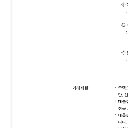
② 
: 
연체
③ 
: 
할 
연체
④ 
: 
까지
주택도
거래제한
만, 
대출취
취급 
대출을
니다.