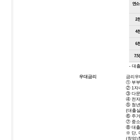
연소
2
4
6
7.
- 대
우대금리
금리우
① 부
② 1자
③ 다문
④ 전자
⑤ 청년
(대출
⑥ 주거
⑦ 중소
⑧ 대출
※ 단,
(창업)