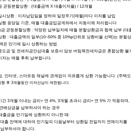
 균등분할상환 : (대출금액 X 대출이자율) / 12개월
시상환 : 이자납입일을 정하여 일정주기(매월)마다 이자를 납입
실행 응당일 기준, 매월 대출금입금계좌에서 자동이체 처리됩니다
)금 균등분할상환 : 약정된 납부일자에 매월 분할상환금과 함께 납부 (대
환 : 대출금액의 일부(10~50% 중 10%p단위로 상환비율 선택)는 분
액은 만기에 일시 상환하는 방법
중도금 및 전세자금안심대출 보증서 담보 버팀목전세자금은 혼합상환 불
자는 매월 후취 납부됩니다.
, 인터넷, 스마트등 채널에 관계없이 자유롭게 상환 가능합니다. (주택
실행 후
3
개월동안
이자선납이 제한됩니다
.
간 3개월 이내는 금리+ 연 4%, 3개월 초과시 금리+ 연 5% 가 적용되며,
지연배상금을 납부하셔야 하는 경우
대출금을 만기일에 상환하지 아니한 때
대출 잔액에 대하여 만기일의 다음날부터 상환일 전일까지 연체이자를
하셔야 합니다.