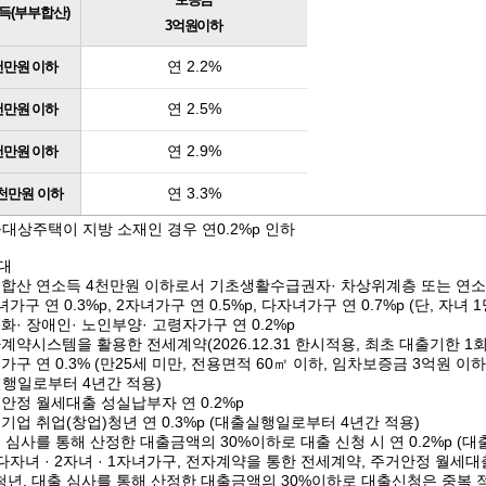
득(부부합산)
3억원이하
연 2.2%
천만원 이하
연 2.5%
천만원 이하
연 2.9%
천만원 이하
연 3.3%
5천만원 이하
출대상주택이 지방 소재인 경우 연0.2%p 인하
대
부합산 연소득 4천만원 이하로서 기초생활수급권자· 차상위계층 또는 연소득
녀가구 연 0.3%p, 2자녀가구 연 0.5%p, 다자녀가구 연 0.7%p (단, 자녀 
화· 장애인· 노인부양· 고령자가구 연 0.2%p
계약시스템을 활용한 전세계약(2026.12.31 한시적용, 최초 대출기한 1회 적
가구 연 0.3% (만25세 미만, 전용면적 60㎡ 이하, 임차보증금 3억원 이
실행일로부터 4년간 적용)
안정 월세대출 성실납부자 연 0.2%p
기업 취업(창업)청년 연 0.3%p (대출실행일로부터 4년간 적용)
 심사를 통해 산정한 대출금액의 30%이하로 대출 신청 시 연 0.2%p (
 다자녀 · 2자녀 · 1자녀가구, 전자계약을 통한 전세계약, 주거안정 월세
청년, 대출 심사를 통해 산정한 대출금액의 30%이하로 대출신청은 중복 