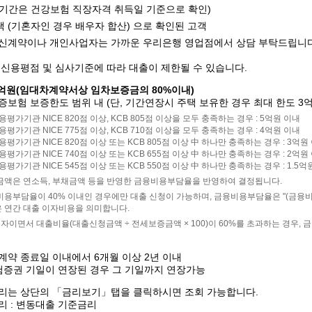
기간은 건강보험 직장자격 취득일 기준으로 확인)
 (기혼자인 경우 배우자 합산) 으로 확인된 고객
갱신계약이나 개인사업자는 가까운 우리은행 영업점에서 상담 부탁드립니
인신용평점 및 심사기준에 따라 대출이 제한될 수 있습니다.
5억원(임대차계약서상 임차보증금의 80%이내)
보험 보증한도 범위 내 (단, 기간연장시 주택 보유한 경우 최대 한도 3
용평가기관 NICE 820점 이상, KCB 805점 이상을 모두 충족하는 경우 : 5억원 이내
용평가기관 NICE 775점 이상, KCB 710점 이상을 모두 충족하는 경우 : 4억원 이내
용평가기관 NICE 820점 이상 또는 KCB 805점 이상 中 하나만 충족하는 경우 : 3억원
용평가기관 NICE 740점 이상 또는 KCB 655점 이상 中 하나만 충족하는 경우 : 2억원
용평가기관 NICE 545점 이상 또는 KCB 550점 이상 中 하나만 충족하는 경우 : 1.5억
금액은 연소득, 부채금액 등을 반영한 금융비용부담율을 반영하여 결정됩니다.
비용부담율이 40% 이내인 경우에만 대출 신청이 가능하며, 금융비용부담율은 "(금융비용 
 연간 대출 이자비용을 의미합니다.
택자이면서 대출비율(대출신청금액 ÷ 전세보증금액 × 100)이 60%를 초과하는 경우
약 종료일 이내에서 6개월 이상 2년 이내
험증권 기일이 연장된 경우 그 기일까지 연장가능
리는 상단의 「금리보기」탭을 클릭하시면 조회 가능합니다.
리 : 변동대출 기준금리