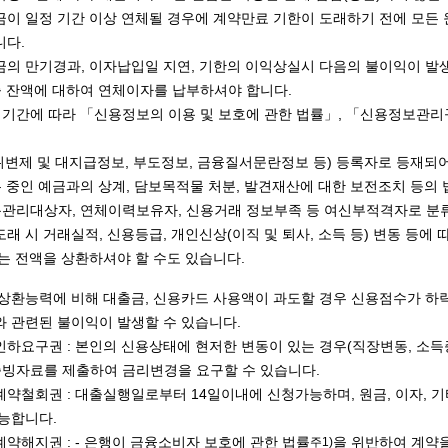
이 일정 기간 이상 연체될 경우에 계약만료 기한이 도래하기 전에 모든
니다.
의 만기경과, 이자납입일 지연, 기한의 이익상실시 다음의 불이익이 발생
출 잔액에 대하여 연체이자를 납부하셔야 합니다.
체기간에 따라 「신용정보의 이용 및 보호에 관한 법률」, 「신용정보관
제 및 대지급정보, 부도정보, 금융질서문란정보 등) 등록자로 등재되어
유 중인 예금과의 상계, 담보목적물 처분, 발견재산에 대한 보전조치 등의 
용관리대상자, 연체이력보유자, 신용거래 정보부족 등 여신부적격자로 분
래 시 거래실적, 신용등급, 개인신상(이직 및 퇴사, 소득 등) 변동 등에
는 전액을 상환하셔야 할 수도 있습니다.
상환능력에 비해 대출금, 신용카드 사용액이 과도할 경우 신용점수가 하락
 관련된 불이익이 발생할 수 있습니다.
하요구권 : 본인의 신용상태에 현저한 변동이 있는 경우(직장변동, 소득
증빙자료를 제출하여 금리변경을 요구할 수 있습니다.
약철회권 : 대출실행일로부터 14일이내에 신청가능하며, 원금, 이자, 기
능합니다.
약해지권 : - 은행이 금융소비자 보호에 관한 법률
을 위반하여 계약을
주1)