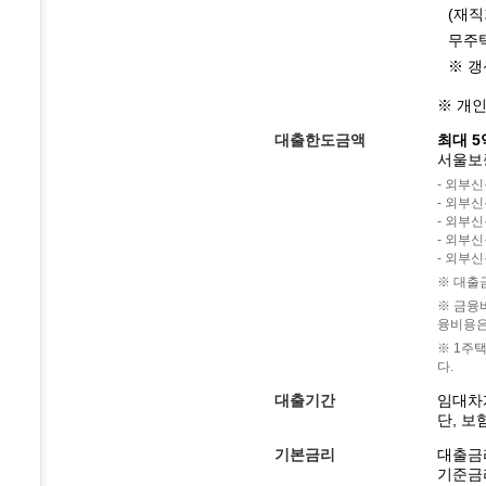
(재직
무주택
※ 
※ 개
대출한도금액
최대 
서울보증
- 외부신
- 외부신
- 외부신
- 외부신
- 외부신
※ 대출
※ 금융
융비용은
※ 1주
다.
대출기간
임대차계
단, 보
기본금리
대출금
기준금