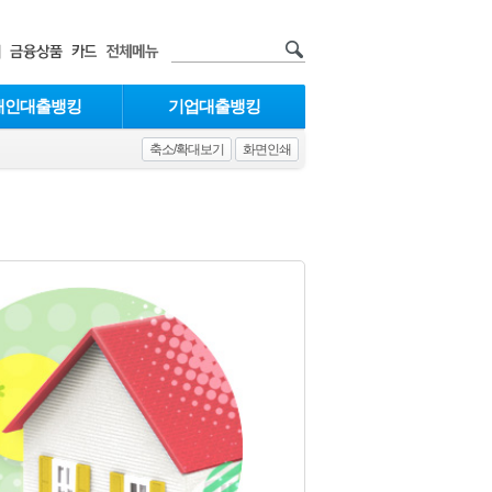
개인대출뱅킹
기업대출뱅킹
축소/확대보기
화면인쇄