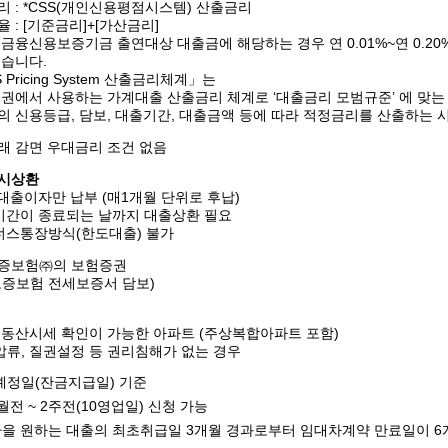
 : *CSS(개인신용평점시스템) 산출금리
 : [기준금리]+[가산금리]
금융신용보증기금 출연대상 대출금에 해당하는 경우 연 0.01%~연 0.
있습니다.
 Pricing System 산출금리체계」는
융권에서 사용하는 가계대출 산출금리 체계로 ‘대출금리 모범규준’ 에 맞
의 신용등급, 담보, 대출기간, 대출금액 등에 따라 적정금리를 산출하는 
래 감면 우대금리 조건 없음
시상환
 대출이자만 납부 (매1개월 단위로 후납)
출기간이 종료되는 날까지 대출상환 필요
이너스통장방식(한도대출) 불가
증보험㈜의 보험증권
보증보험 전세보증서 담보)
부동산시세 확인이 가능한 아파트 (주상복합아파트 포함)
압류, 질권설정 등 권리침해가 없는 경우
예정일(잔금지급일) 기준
개월전 ~ 2주전(10영업일) 신청 가능
환을 원하는 대출의 최초취급일 3개월 경과로부터 임대차계약 만료일이 6