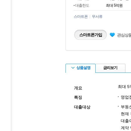
대출한도
최대 5억원
스마트폰
무서류
스마트폰가입
관심상
상품설명
금리보기
최대 
개요
영업
특징
부동
대출대상
현재 
대출
계약 