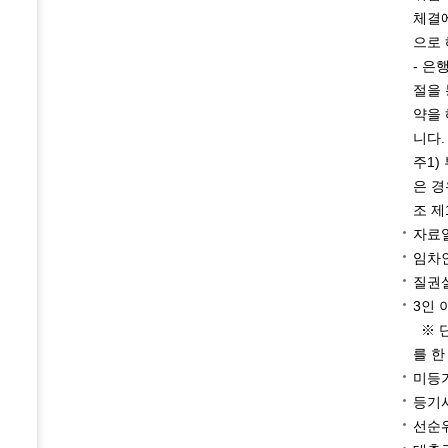
체결에
으로 
- 은
절을 
약을 
니다.
주1)
은 경
조 제
자료열
임차인
질권
3인 
※ 
를 한
미등
등기
선순위