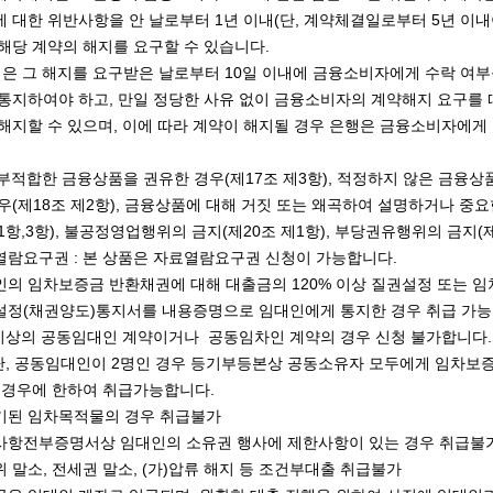
 대한 위반사항을 안 날로부터 1년 이내(단, 계약체결일로부터 5년 이내
해당 계약의 해지를 요구할 수 있습니다.
행은 그 해지를 요구받은 날로부터 10일 이내에 금융소비자에게 수락 여
통지하여야 하고, 만일 정당한 사유 없이 금융소비자의 계약해지 요구를 
해지할 수 있으며, 이에 따라 계약이 해지될 경우 은행은 금융소비자에게 
 부적합한 금융상품을 권유한 경우(제17조 제3항), 적정하지 않은 금융
우(제18조 제2항), 금융상품에 대해 거짓 또는 왜곡하여 설명하거나 중요
1항,3항), 불공정영업행위의 금지(제20조 제1항), 부당권유행위의 금지(제
람요구권 : 본 상품은 자료열람요구권 신청이 가능합니다.
의 임차보증금 반환채권에 대해 대출금의 120% 이상 질권설정 또는 
설정(채권양도)통지서를 내용증명으로 임대인에게 통지한 경우 취급 가능
이상의 공동임대인 계약이거나 공동임차인 계약의 경우 신청 불가합니다.
단, 공동임대인이 2명인 경우 등기부등본상 공동소유자 모두에게 임차보
 경우에 한하여 취급가능합니다.
기된 임차목적물의 경우 취급불가
사항전부증명서상 임대인의 소유권 행사에 제한사항이 있는 경우 취급불
 말소, 전세권 말소, (가)압류 해지 등 조건부대출 취급불가