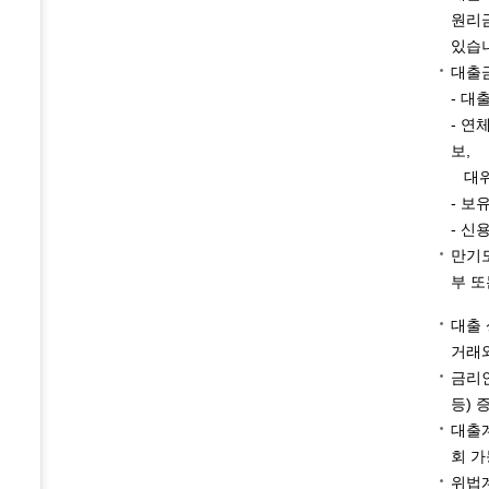
원리금
있습
대출금
- 대
- 연
보,
대위변
- 보
- 신
만기도
부 또
대출 
거래와
금리인
등) 
대출계
회 가
위법계