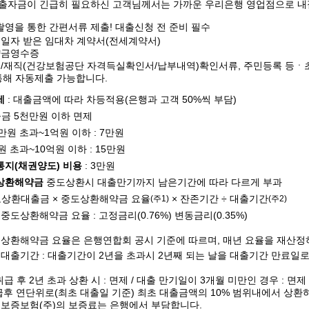
대출자금이 긴급히 필요하신 고객님께서는 가까운 우리은행 영업점으로 내
영을 통한 간편서류 제출! 대출신청 전 준비 필수
정일자 받은 임대차 계약서(전세계약서)
약금영수증
득/재직(건강보험공단 자격득실확인서/납부내역)확인서류, 주민등록 등ㆍ
통해 자동제출 가능합니다.
세
: 대출금액에 따라 차등적용(은행과 고객 50%씩 부담)
출금 5천만원 이하 면제
천만원 초과~1억원 이하 : 7만원
억원 초과~10억원 이하 : 15만원
통지(채권양도) 비용
: 3만원
상환해약금
중도상환시 대출만기까지 남은기간에 따라 다르게 부과
도상환대출금 × 중도상환해약금 요율
× 잔존기간 ÷ 대출기간
(주1)
(주2)
) 중도상환해약금 요율 : 고정금리(0.76%) 변동금리(0.35%)
도상환해약금 요율은 은행연합회 공시 기준에 따르며, 매년 요율을 재산
) 대출기간 : 대출기간이 2년을 초과시 2년째 되는 날을 대출기간 만료일
취급 후 2년 초과 상환 시 : 면제 / 대출 만기일이 3개월 미만인 경우 : 면제
급후 연단위로(최초 대출일 기준) 최초 대출금액의 10% 범위내에서 상환
울보증보험(주)의 보증료는 은행에서 부담합니다.