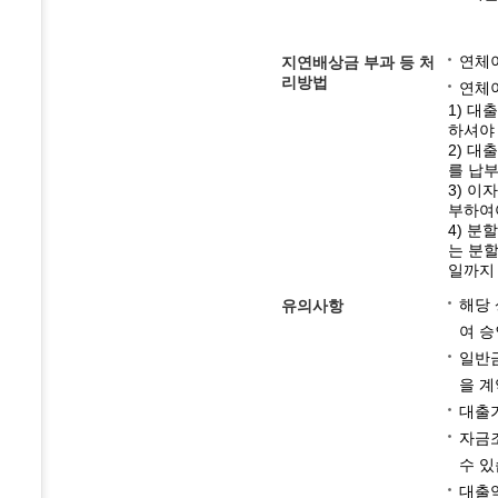
연체이
지연배상금 부과 등 처
리방법
연체
1) 
하셔야
2) 대
를 납
3) 이
부하여
4) 분
는 분할
일까지
해당 
유의사항
여 승
일반금
을 계
대출가
자금조
수 있
대출약