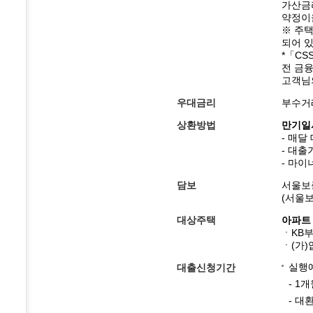
가산금리
약정이율
※ 주택
되어 
*「CSS
전 금
고객님
우대금리
부수거
상환방법
만기일
- 매달
- 대
- 마
담보
서울보
(서울
대상주택
아파트
ㆍKB
ㆍ(가)
실행
대출신청기간
- 1
- 대