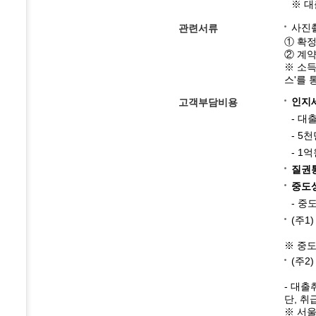
※ 
사진촬
관련서류
① 확
② 계
※ 소
스'를 
인지
고객부담비용
- 대
- 5
- 1
질권
중도
- 중
(주1
※ 중
(주2
- 대출
단, 취
※ 서