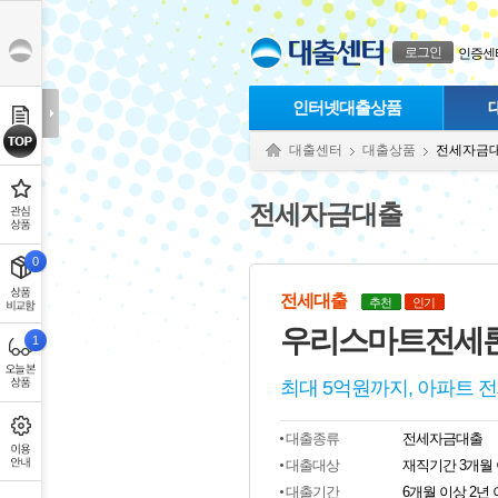
본문으로 바로가기
푸터 바로가기
로그인
인증센
인터넷대출상품
대출센터
대출상품
전세자금
전세자금대출
0
전세대출
추천
인기
우리스마트전세론
1
최대 5억원까지, 아파트 
대출종류
전세자금대출
대출대상
재직기간 3개월
대출기간
6개월 이상 2년