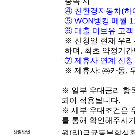
충족 시
④ 친환경자동차(하이브
⑤ WON뱅킹 매월 1회
⑥ 대출 미보유 고객 
※ 신청일 현재 우리
하며, 최초 약정기간
⑦ 제휴사 연계 신청 :
※ 제휴사: ㈜카동, 
※ 일부 우대금리 항
되어 적용됩니다.
※ 세부 우대조건은 
를 통해 확인해주시기
원(리)금균등분할상
상환방법