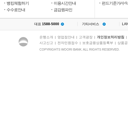
뱅킹체험하기
이용시간안내
펀드기준가/수
수수료안내
금감원파인
대표
1588-5000
기타서비스
LA
은행소개
영업점안내
고객광장
개인정보처리방침
|
|
|
사고신고
전자민원접수
보호금융상품등록부
상품공
|
|
|
COPYRIGHTS WOORI BANK. ALL RIGHTS RESERVED.