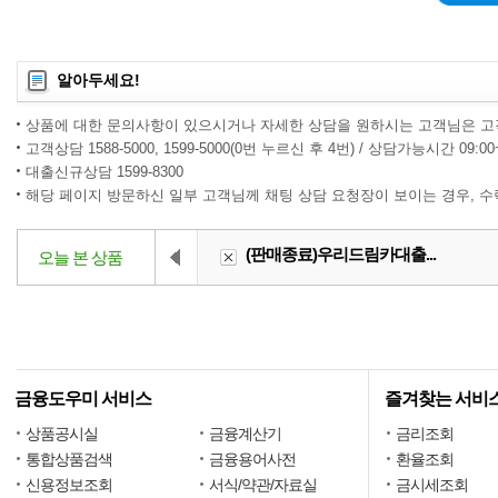
알아두세요!
상품에 대한 문의사항이 있으시거나 자세한 상담을 원하시는 고객님은 고
고객상담 1588-5000, 1599-5000(0번 누르신 후 4번) / 상담가능시간 09:0
대출신규상담 1599-8300
해당 페이지 방문하신 일부 고객님께 채팅 상담 요청장이 보이는 경우, 
(판매종료)우리드림카대출...
오늘 본 상품
금융도우미 서비스
즐겨찾는 서비
상품공시실
금융계산기
금리조회
통합상품검색
금융용어사전
환율조회
신용정보조회
서식/약관/자료실
금시세조회