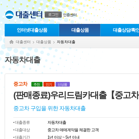
본문으로 바로가기
푸터 바로가기
로그인
인증센터
인터넷대출상품
대출상품
대출상담/확
대출센터
대출상품
자동차대출
자동차대출
중고차
추천
인기
신상품
(판매종료)우리드림카대출【중고
중고차 구입을 위한 자동차대출
대출종류
자동차대출
대출대상
중고차 매매계약을 체결한 고객
대출기간
1년 이상 ~ 5년 이내