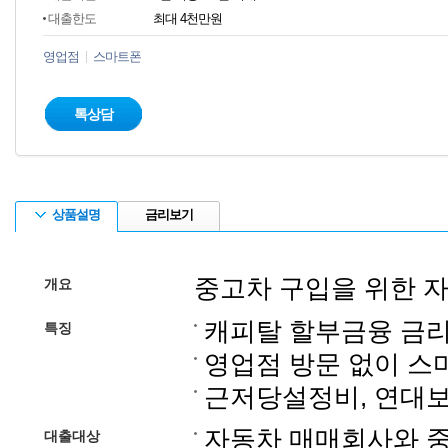
대출한도
최대 4천만원
영업점
스마트폰
톡상담
상품설명
금리보기
중고차 구입을 위한 
개요
캐피탈 할부금융 금
특징
영업점 방문 없이 스
근저당설정비, 연대보
자동차 매매회사와 중
대출대상