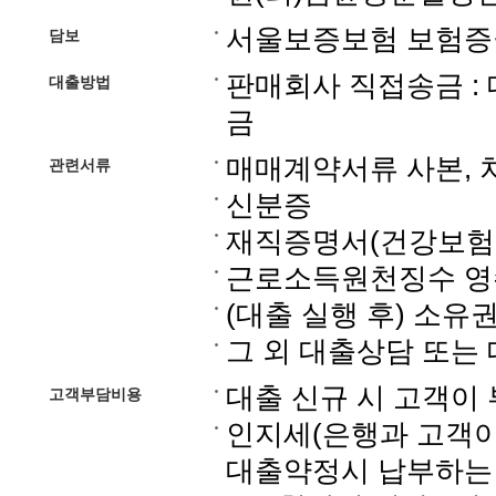
서울보증보험 보험증
담보
판매회사 직접송금 :
대출방법
금
매매계약서류 사본,
관련서류
신분증
재직증명서(건강보험
근로소득원천징수 영
(대출 실행 후) 소
그 외 대출상담 또는
대출 신규 시 고객이
고객부담비용
인지세(은행과 고객이 
대출약정시 납부하는