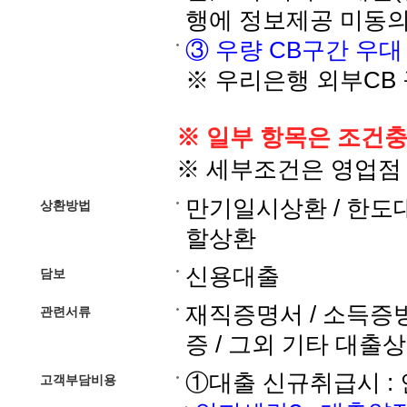
행에 정보제공 미동의
③ 우량 CB구간 우대 :
※ 우리은행 외부CB
※ 일부 항목은 조건충
※ 세부조건은 영업점
만기일시상환 / 한도대
상환방법
할상환
신용대출
담보
재직증명서 / 소득증빙
관련서류
증 / 그외 기타 대출
①대출 신규취급시 :
고객부담비용