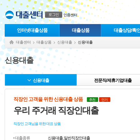
본문으로 바로가기
푸터 바로가기
로그인
인증센터
인터넷대출상품
대출상품
대출상담/확
대출센터
대출상품
신용대출
신용대출
신용대출
신용대출
전문직/제휴기업대출
직장인 고객을 위한 신용대출 상품
추천
인기
우리 주거래 직장인대출
직장인 고객님을 위한 대표 상품
대출종류
신용대출,일반직장인대출