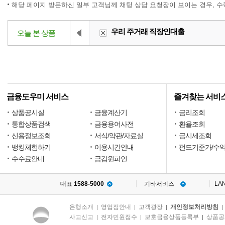
해당 페이지 방문하신 일부 고객님께 채팅 상담 요청장이 보이는 경우, 
우리 주거래 직장인대출
오늘 본 상품
금융도우미 서비스
즐겨찾는 서비
상품공시실
금융계산기
금리조회
통합상품검색
금융용어사전
환율조회
신용정보조회
서식/약관/자료실
금시세조회
뱅킹체험하기
이용시간안내
펀드기준가/수
수수료안내
금감원파인
대표
1588-5000
기타서비스
LA
은행소개
영업점안내
고객광장
개인정보처리방침
|
|
|
사고신고
전자민원접수
보호금융상품등록부
상품공
|
|
|