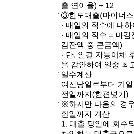
출 연이율) ÷ 12
③한도대출(마이너스
· 매일의 적수에 대
· 매일의 적수 = 마
감잔액 중 큰금액)
· 단, 일괄 자동이체
을 감안하여 일중 최
일수계산
여신당일로부터 기일 
전일까지(한편넣기)
※하지만 다음의 경우
환일까지 계산
1. 대출 당일에 회수
차입하는 대출금으로서