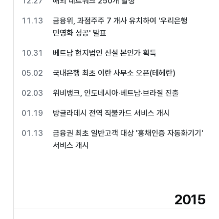
12.27
해외 네트워크 250개 달성
11.13
금융위, 과점주주 7 개사 유치하여 '우리은행
민영화 성공' 발표
10.31
베트남 현지법인 신설 본인가 획득
05.02
국내은행 최초 이란 사무소 오픈(테헤란)
02.03
위비뱅크, 인도네시아·베트남·브라질 진출
01.19
방글라데시 전역 직불카드 서비스 개시
01.13
금융권 최초 일반고객 대상 '홍채인증 자동화기기'
서비스 개시
2015