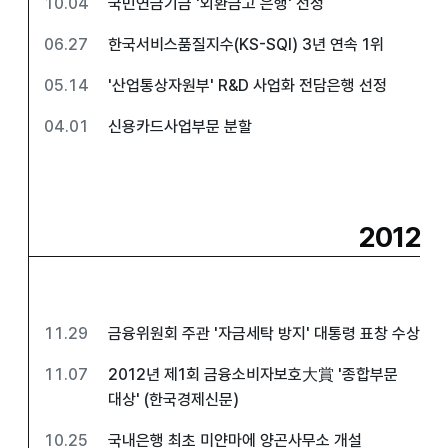
10.04
국민연금기금 '외환금고 은행' 선정
06.27
한국서비스품질지수(KS-SQI) 3년 연속 1위
05.14
'산업통상자원부' R&D 사업화 전담은행 선정
04.01
신용카드사업부문 분할
2012
11.29
금융위원회 주관 '자금세탁 방지' 대통령 표창 수상
11.07
2012년 제1회 금융소비자보호大賞 '종합부문
대상' (한국경제신문)
10.25
국내은행 최초 미얀마에 양곤사무소 개설