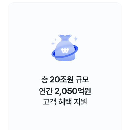
20
총
조원
규모
2,050
연간
억원
고객 혜택 지원