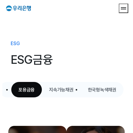
메뉴 
ESG
ESG금융
포용금융
지속가능채권
한국형녹색채권