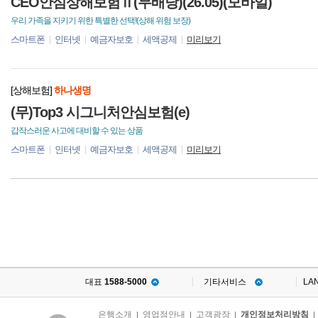
CEO안심상해보험Ⅱ(무배당)(26.05)(모바일)
우리 가족을 지키기 위한 특별한 선택!(상해 위험 보장)
스마트폰
인터넷
예금자보호
세액공제
미리보기
[상해보험]
하나생명
(무)Top3 시그니처안심보험(e)
갑작스러운 사고에 대비할 수 있는 상품
스마트폰
인터넷
예금자보호
세액공제
미리보기
대표
1588-5000
기타서비스
LA
은행소개
영업점안내
고객광장
개인정보처리방침
|
|
|