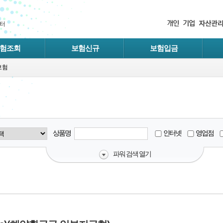
터
험조회
보험신규
보험입금
보험
상품명
인터넷
영업점
파워 검색 열기