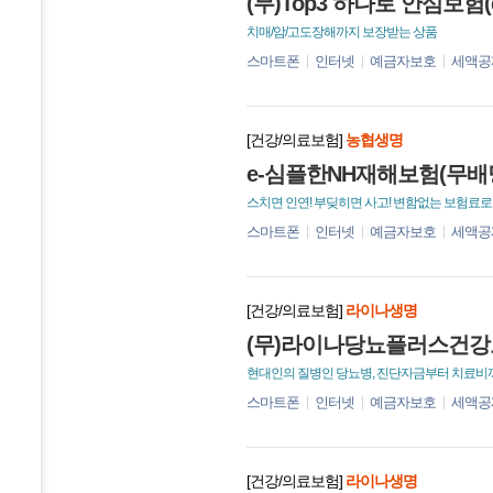
(무)Top3 하나로 안심보험
치매/암/고도장해까지 보장받는 상품
스마트폰
인터넷
예금자보호
세액공
[건강/의료보험]
농협생명
e-심플한NH재해보험(무배
스치면 인연! 부딪히면 사고! 변함없는 보험료로
스마트폰
인터넷
예금자보호
세액공
[건강/의료보험]
라이나생명
(무)라이나당뇨플러스건강
현대인의 질병인 당뇨병, 진단자금부터 치료비
스마트폰
인터넷
예금자보호
세액공
[건강/의료보험]
라이나생명