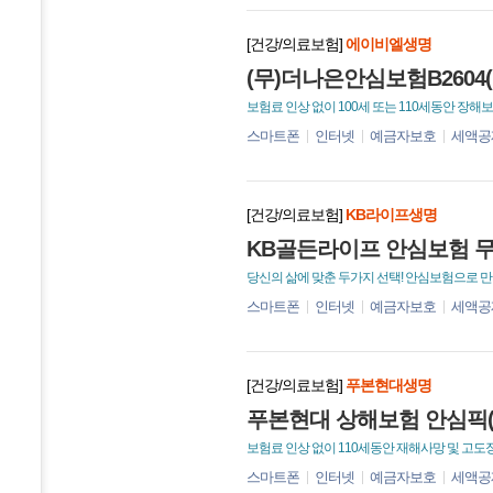
[건강/의료보험]
에이비엘생명
(무)더나은안심보험B2604
보험료 인상 없이 100세 또는 110세동안 장
스마트폰
인터넷
예금자보호
세액공
[건강/의료보험]
KB라이프생명
KB골든라이프 안심보험 무
당신의 삶에 맞춘 두가지 선택! 안심보험으로 
스마트폰
인터넷
예금자보호
세액공
[건강/의료보험]
푸본현대생명
푸본현대 상해보험 안심픽(무
보험료 인상 없이 110세동안 재해사망 및 고도
스마트폰
인터넷
예금자보호
세액공