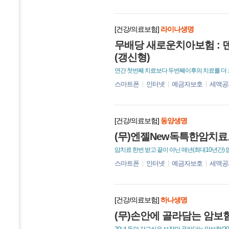
[건강/의료보험]
라이나생명
무배당 새로운치아보험 : 
(갱신형)
연간 첫번째 치료보다 두번째이후의 치료를 더 
스마트폰
인터넷
예금자보호
세액공
[건강/의료보험]
동양생명
(무)엔젤New독특한암치료
암치료 한번 받고 끝이 아닌 매년(최대10년간
스마트폰
인터넷
예금자보호
세액공
[건강/의료보험]
하나생명
(무)손안에 골라담는 암보