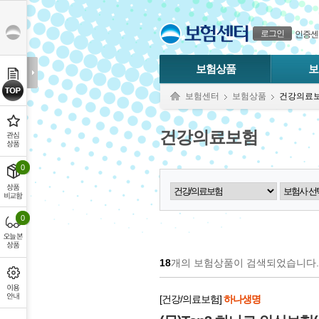
본문으로 바로가기
푸터 바로가기
로그인
인증센
보험상품
보
보험센터
보험상품
건강의료
건강의료보험
0
0
18
개의 보험상품이 검색되었습니다.
[건강/의료보험]
하나생명