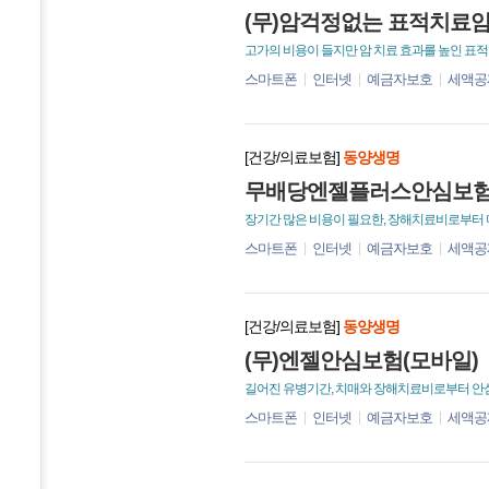
(무)암걱정없는 표적치료암
고가의 비용이 들지만 암 치료 효과를 높인 표
스마트폰
인터넷
예금자보호
세액공
[건강/의료보험]
동양생명
무배당엔젤플러스안심보험
장기간 많은 비용이 필요한, 장해치료비로부터
스마트폰
인터넷
예금자보호
세액공
[건강/의료보험]
동양생명
(무)엔젤안심보험(모바일)
길어진 유병기간, 치매와 장해치료비로부터 안
스마트폰
인터넷
예금자보호
세액공