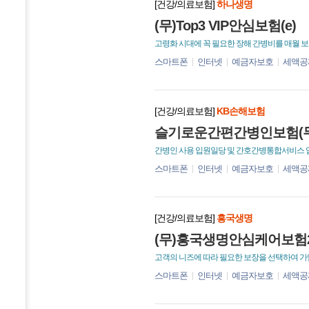
[건강/의료보험]
하나생명
(무)Top3 VIP안심보험(e)
고령화 시대에 꼭 필요한 장해 간병비를 매월 보
스마트폰
인터넷
예금자보호
세액공
[건강/의료보험]
KB손해보험
슬기로운간편간병인보험(무배당
간병인 사용 입원일당 및 간호간병통합서비스 
스마트폰
인터넷
예금자보호
세액공
[건강/의료보험]
흥국생명
(무)흥국생명안심케어보험2
고객의 니즈에 따라 필요한 보장을 선택하여 가입
스마트폰
인터넷
예금자보호
세액공