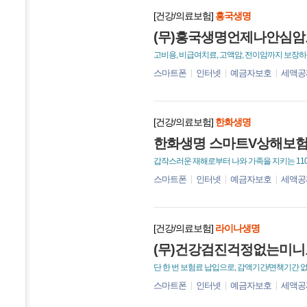
[건강/의료보험]
흥국생명
(무)흥국생명언제나안심암보
고비용, 비급여치료, 고액암, 전이암까지 보장
스마트폰
인터넷
예금자보호
세액공
[건강/의료보험]
한화생명
한화생명 스마트V상해보험 
갑작스러운 재해로부터 나와 가족을 지키는 11
스마트폰
인터넷
예금자보호
세액공
[건강/의료보험]
라이나생명
(무)건강검진걱정없는미니
단 한 번 보험료 납입으로, 감액기간/면책기간 
스마트폰
인터넷
예금자보호
세액공