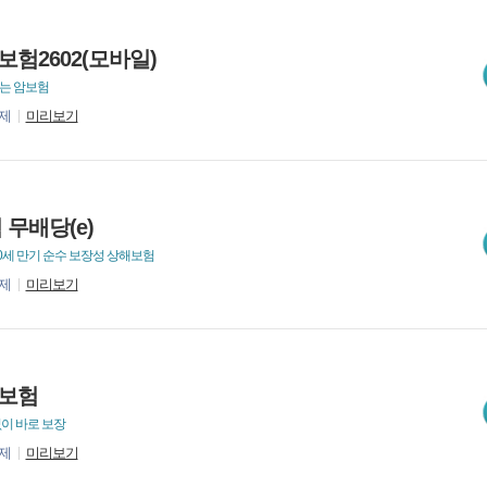
험2602(모바일)
하는 암보험
제
미리보기
무배당(e)
0세 만기 순수 보장성 상해보험
제
미리보기
보험
없이 바로 보장
제
미리보기