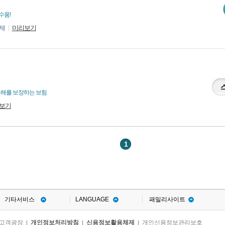
수품!
제
미리보기
손해를 보장하는 보험
보기
1
기타서비스
LANGUAGE
패밀리사이트
고객광장
개인정보처리방침
신용정보활용체제
개인신용정보관리보호
|
|
|