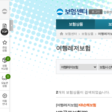
본문으로 바로가기
푸터 바로가기
로그인
인증센
보험상품
보
보험센터
보험상품
여행레저
여행레저보험
0
0
2
개의 보험상품이 검색되었습니다.
[여행/레저보험]
KB손해보험