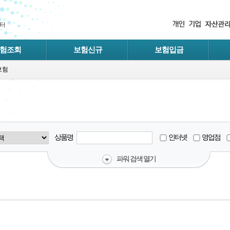
터
험조회
보험신규
보험입금
보험
상품명
인터넷
영업점
파워 검색 열기