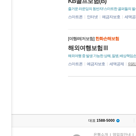
KB골프보험(B)
즐거운 라운딩의 동반자! 스마트한 골퍼들의 필
스마트폰
인터넷
예금자보호
세액공
[여행/레저보험]
한화손해보험
해외여행보험Ⅲ
해외여행 중 발생 가능한 상해, 질병, 배상책임
스마트폰
예금자보호
세액공제
미리
대표
1588-5000
은행소개
영업점안내
|
|