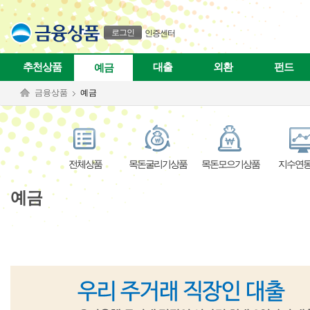
본문으로 바로가기
푸터 바로가기
로그인
인증센터
추천상품
대출
외환
펀드
예금
금융상품
예금
전체상품
목돈굴리기상품
목돈모으기상품
지수연
예금