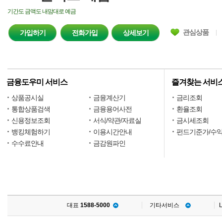
기간도 금액도 내맘대로 예금
관심상품
가입하기
전화가입
상세보기
금융도우미 서비스
즐겨찾는 서비
상품공시실
금융계산기
금리조회
통합상품검색
금융용어사전
환율조회
신용정보조회
서식/약관/자료실
금시세조회
뱅킹체험하기
이용시간안내
펀드기준가/수
수수료안내
금감원파인
대표
1588-5000
기타서비스