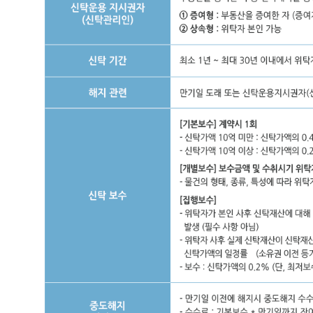
후
실
제
신
탁
재
산
이
신
탁
재
산
귀
속
권
리
자
에
게
소
유
권
이
이
전
되