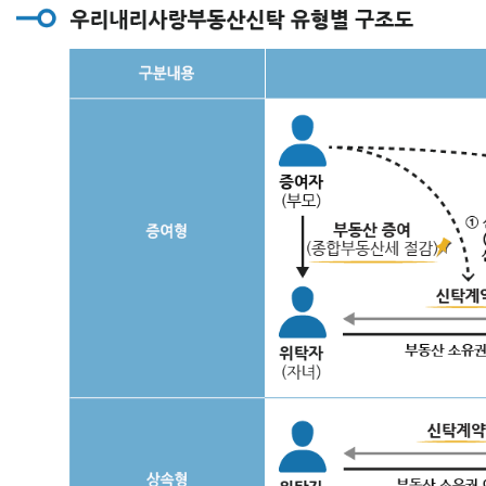
:
신
탁
가
액
의
0.2%
(단,
최
저
보
수
200
만
원)
*
기
본
보
수
와
개
별
보
수
는