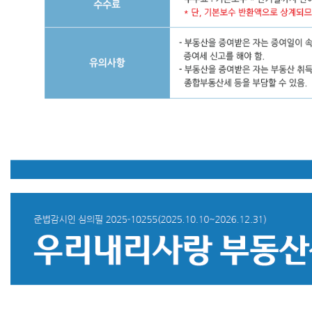
었
을
때
보
수
수
취,
신
탁
가
액
의
일
정
률
(소
유
권
이
전
등
기
접
수
일),
보
수