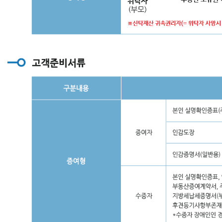
위
탁
자
와
협
의,
*
모
든
신
탁
보
수
(기
본,
개
별,
집
행)
는
부
가
가
치
세
별