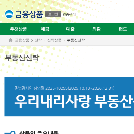
정
본문으로 바로가기
푸터 바로가기
[집
행
로그인
인증센터
보
수]
위
추천상품
예금
대출
외환
펀드
탁
자
금융상품
신탁
신탁상품
부동산신탁
가
본
인
부동산신탁
사
후
신
탁
재
산
에
대
해
신
탁
재
산
귀
속
권