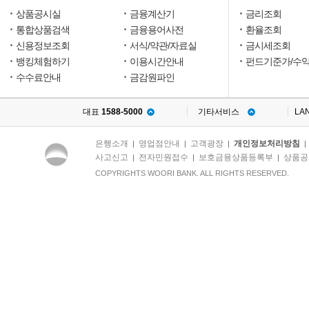
터
상품공시실
금융계산기
금리조회
3
통합상품검색
금융용어사전
환율조회
개
월
신용정보조회
서식/약관/자료실
금시세조회
이
뱅킹체험하기
이용시간안내
펀드기준가/수
내
수수료안내
금감원파인
증
여
세
대표
1588-5000
기타서비스
LA
신
고
를
은행소개
영업점안내
고객광장
개인정보처리방침
|
|
|
해
사고신고
전자민원접수
보호금융상품등록부
상품공
|
|
|
야
함.
COPYRIGHTS WOORI BANK. ALL RIGHTS RESERVED.
부
동
산
을
증
여
받
은
자
는
취