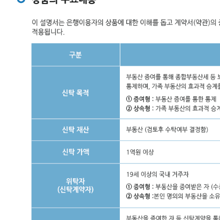
리
자
를
설
정
한
경
우
에
한
하
여
보
수
발
생
(필
수
사
항
아
님),
위
탁
자
사