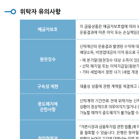
해
지
수
수
료
있
음
수
수
료
:
기
본
보
수
*
만
기
일
까
지
잔
여
기
간/
계
약