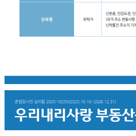
도
이
며
고
객
이
부
담
함
중
도
해
지
수
수
료:
만
기
일
이
전
에
해
지
시
중
도