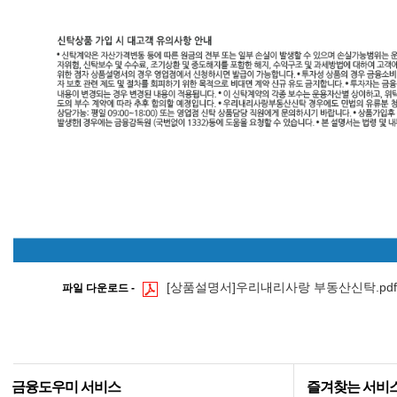
유
의
사
항
:
부
동
산
을
증
여
받
은
자
는
증
여
일
이
[상품설명서]우리내리사랑 부동산신탁.pdf
파일 다운로드 -
속
한
달
의
말
일
로
금융도우미 서비스
즐겨찾는 서비
부