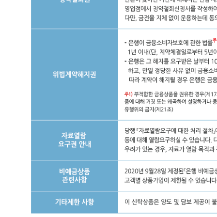
기
간
*
단,
기
본
보
수
반
환
액
으
로
상
계
되
므
로
고
객
추
가
부
담
없
음