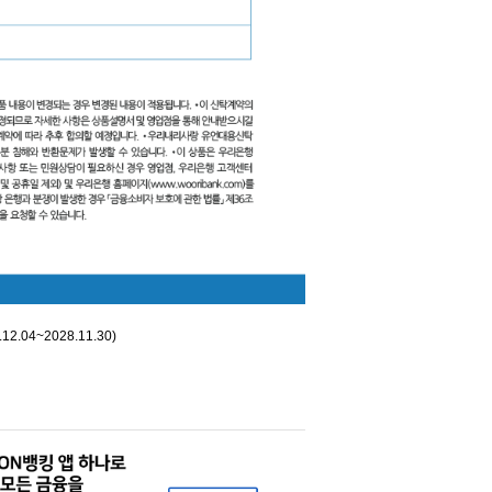
.04~2028.11.30)