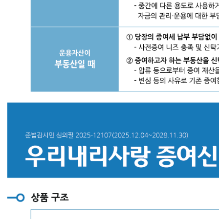
자
(원
본
수
익
자)
에
게
지
급
-
금
융
권
최
초
원
본
증
여
중
심
의
신
탁
-
위