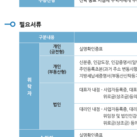
에
대
해
자
금
활
용
가
능
②
계
획
적
이
고
정
기
적
으
로
재
산
을
증
여
하
는