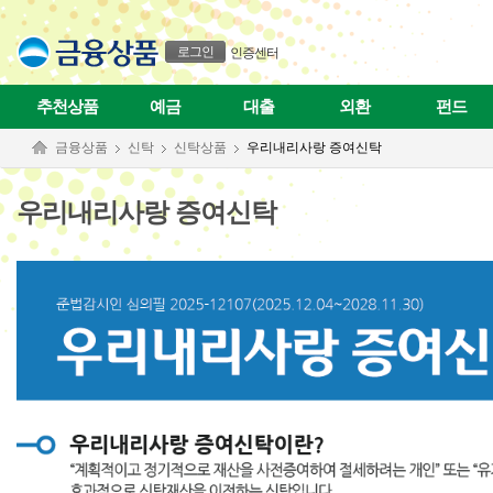
본문으로 바로가기
푸터 바로가기
경
우
법
로그인
인증센터
정
상
속
추천상품
예금
대출
외환
펀드
인
전
금융상품
신탁
신탁상품
우리내리사랑 증여신탁
원
의
동
우리내리사랑 증여신탁
의
시
가
입
가
능
하
며,
수
익
자
의
법
정
상