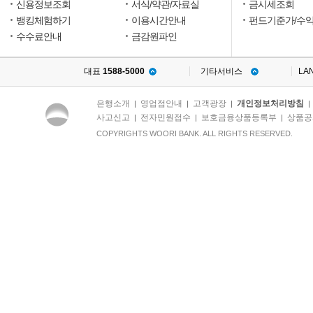
하
신용정보조회
서식/약관/자료실
금시세조회
거
뱅킹체험하기
이용시간안내
펀드기준가/수
나
수수료안내
금감원파인
횡
령,
착
대표
1588-5000
기타서비스
LA
복
할
우
은행소개
영업점안내
고객광장
개인정보처리방침
|
|
|
려
사고신고
전자민원접수
보호금융상품등록부
상품공
|
|
|
를
방
COPYRIGHTS WOORI BANK. ALL RIGHTS RESERVED.
지
하
고,
자
금
의
관
리,
운
용
에
대
한
부
담