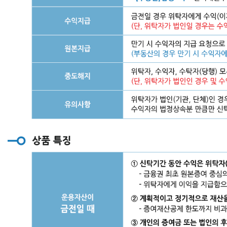
간
동
안
수
익
은
위
탁
자
(이
익
수
익
자)
에
게
주
고,
만
기
시
원
본
은
수
익