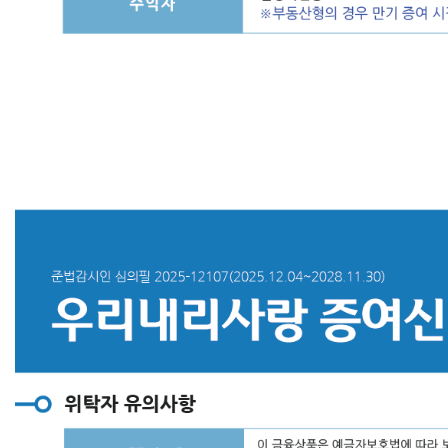
적
법
한
절
세
전
략
실
현
-
증
여
재
산
공
제
한
도
까
지
비
과
세
주
기
에