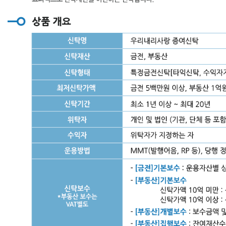
속
분
만
큼
만
신
탁
가
능
2.
상
품
특
징
운
용
자
산
이
금
전
일
때
①
신
탁
기