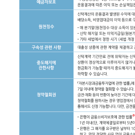
맞
춰
만
기
를
설
정
할
수
있
어
계
획
적
이
고
효
율
적
인
재
산
증
여
가
능
③