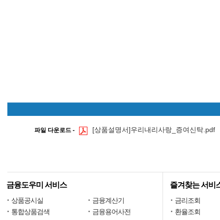
하
는
시
기
에
효
과
적
으
로
전
달
및
운
용
[상품설명서]우리내리사랑_증여신탁.pdf
-
파일 다운로드 -
중
간
에
다
른
용
금융도우미 서비스
즐겨찾는 서비
도
로
상품공시실
금융계산기
금리조회
사
통합상품검색
금융용어사전
환율조회
용