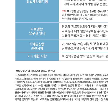
개
인
의
증
여
금
또
는
법
인
의
후
원
금
(모
금
액)
등
을
처
음
의
도
돼
로
원