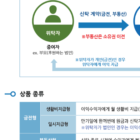
탁
자
에
게
이
익
을
지
급
함
으
로
써
증
여
완
료
전
다
양
하
게
이
익,
수
익