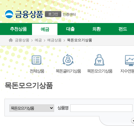
본문으로 바로가기
푸터 바로가기
로그인
인증센터
추천상품
대출
외환
펀드
예금
금융상품
예금
예금상품
목돈모으기상품
전체상품
목돈굴리기상품
목돈모으기상품
지수연
목돈모으기상품
상품명