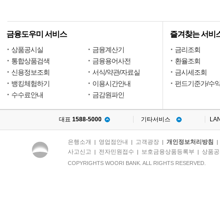
금융도우미 서비스
즐겨찾는 서비
상품공시실
금융계산기
금리조회
통합상품검색
금융용어사전
환율조회
신용정보조회
서식/약관/자료실
금시세조회
뱅킹체험하기
이용시간안내
펀드기준가/수
수수료안내
금감원파인
대표
1588-5000
기타서비스
LA
은행소개
영업점안내
고객광장
개인정보처리방침
|
|
|
사고신고
전자민원접수
보호금융상품등록부
상품공
|
|
|
COPYRIGHTS WOORI BANK. ALL RIGHTS RESERVED.