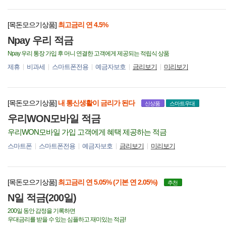
[목돈모으기상품]
최고금리 연 4.5%
Npay 우리 적금
Npay 우리 통장 가입 후 머니 연결한 고객에게 제공되는 적립식 상품
제휴
비과세
스마트폰전용
예금자보호
금리보기
미리보기
[목돈모으기상품]
내 통신생활이 금리가 된다
신상품
스마트우대
우리WON모바일 적금
우리WON모바일 가입 고객에게 혜택 제공하는 적금
스마트폰
스마트폰전용
예금자보호
금리보기
미리보기
[목돈모으기상품]
최고금리 연 5.05% (기본 연 2.05%)
추천
N일 적금(200일)
200일 동안 감정을 기록하면
우대금리를 받을 수 있는 심플하고 재미있는 적금!