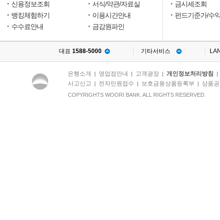
신용정보조회
서식/약관/자료실
금시세조회
뱅킹체험하기
이용시간안내
펀드기준가/수
수수료안내
금감원파인
대표
1588-5000
기타서비스
LA
은행소개
영업점안내
고객광장
개인정보처리방침
|
|
|
사고신고
전자민원접수
보호금융상품등록부
상품공
|
|
|
COPYRIGHTS WOORI BANK. ALL RIGHTS RESERVED.