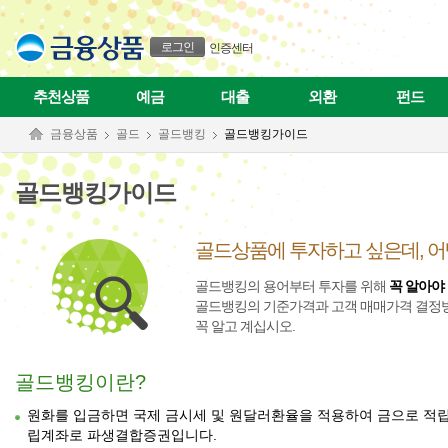
본문으로 바로가기
푸터 바로가기
로그인
인증센터
추천상품
예금
대출
외환
펀드
금융상품
골드
골드뱅킹
골드뱅킹가이드
골드뱅킹가이드
골드상품에 투자하고 싶은데, 
골드뱅킹의 용어부터 투자를 위해
꼭 알아야
골드뱅킹의 기준가격과 고객 매매가격 결정
꼭 알고 계십시오.
골드뱅킹이란?
원화를 입금하면 국제 금시세 및 원달러환율을 적용하여 금으로 적립한
립계좌로 파생결합증권입니다.