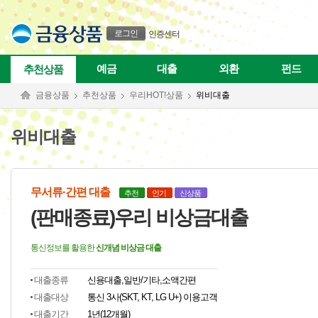
본문으로 바로가기
푸터 바로가기
로그인
인증센터
예금
대출
외환
펀드
추천상품
금융상품
추천상품
우리HOT!상품
위비대출
위비대출
무서류·간편 대출
추천
인기
신상품
(판매종료)우리 비상금대출
통신정보를 활용한
신개념 비상금 대출
대출종류
신용대출,일반/기타,소액간편
대출대상
통신 3사(SKT, KT, LG U+) 이용고객
대출기간
1년(12개월)