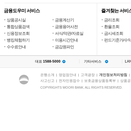
금융도우미 서비스
즐겨찾는 서비
상품공시실
금융계산기
금리조회
통합상품검색
금융용어사전
환율조회
신용정보조회
서식/약관/자료실
금시세조회
뱅킹체험하기
이용시간안내
펀드기준가/수
수수료안내
금감원파인
대표
1588-5000
기타서비스
LA
은행소개
영업점안내
고객광장
개인정보처리방침
|
|
|
사고신고
전자민원접수
보호금융상품등록부
상품공
|
|
|
COPYRIGHTS WOORI BANK. ALL RIGHTS RESERVED.