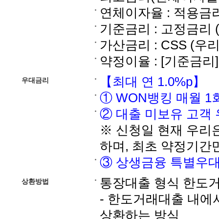
연체이자율 : 적용금리 
기준금리 : 고정금리 (
가산금리 : CSS 
약정이율 : [기준금리] 
【최대 연 1.0%p】
우대금리
① WON뱅킹 매월 1회
② 대출 미보유 고객 우
※ 신청일 현재 우리은
하며, 최초 약정기간
③ 상생금융 특별우대(
통장대출 형식 한도
상환방법
- 한도거래대출 내에
상환하는 방식