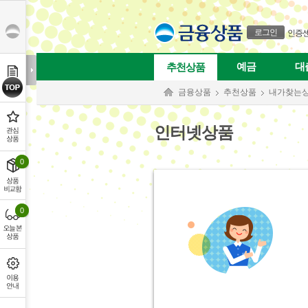
본문으로 바로가기
푸터 바로가기
로그인
인증
예금
대
추천상품
금융상품
추천상품
내가찾는
인터넷상품
0
0