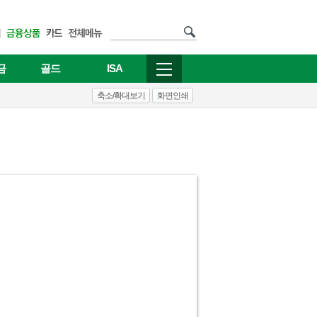
금
골드
ISA
축소/확대보기
화면인쇄