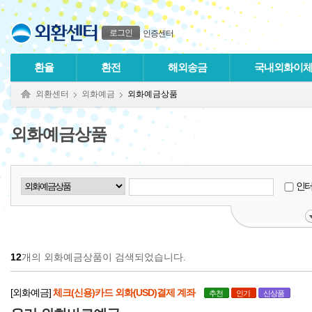
본문으로 바로가기
푸터 바로가기
로그인
인증센터
환율
환전
해외송금
국내외화이
외환센터
외화예금
외화예금상품
외화예금상품
인
12
개의 외화예금상품이 검색되었습니다.
[외화예금]
체크(신용)카드 외화(USD)결제 계좌
추천
인기
신상품