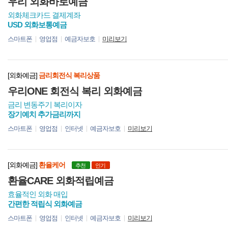
우리 외화바로예금
외화체크카드 결제계좌
USD 외화보통예금
스마트폰
영업점
예금자보호
미리보기
[외화예금]
금리회전식 복리상품
우리ONE 회전식 복리 외화예금
금리 변동주기 복리이자
장기예치 추가금리까지
스마트폰
영업점
인터넷
예금자보호
미리보기
[외화예금]
환율케어
추천
인기
환율CARE 외화적립예금
효율적인 외화 매입
간편한 적립식 외화예금
스마트폰
영업점
인터넷
예금자보호
미리보기