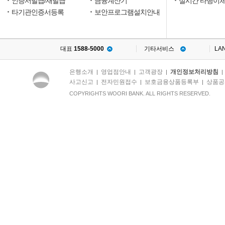
인증서발급/재발급
금융계산기
실시간 타행이
타기관인증서등록
보안프로그램설치안내
대표
1588-5000
기타서비스
LA
은행소개
영업점안내
고객광장
개인정보처리방침
|
|
|
사고신고
전자민원접수
보호금융상품등록부
상품공
|
|
|
COPYRIGHTS WOORI BANK. ALL RIGHTS RESERVED.