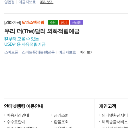
영업점
예금자보호
미리보기
[외화예금]
달러소액적립
추천
인기
신상품
우리 더(The)달러 외화적립예금
$1부터 모을 수 있는
USD전용 자유적립예금
스마트폰
스마트폰(태블릿)전용
예금자보호
미리보기
인터넷뱅킹 이용안내
개인고객
이용시간안내
금리조회
인터넷환전서비
수수료안내
환율조회
해외송금서비스