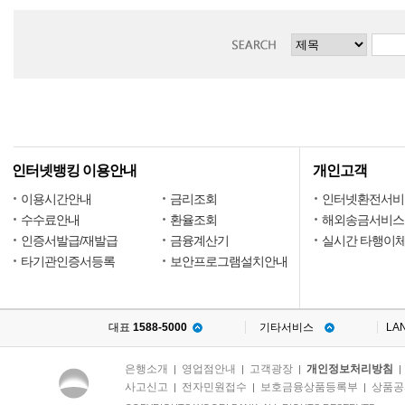
인터넷뱅킹 이용안내
개인고객
이용시간안내
금리조회
인터넷환전서비
수수료안내
환율조회
해외송금서비스
인증서발급/재발급
금융계산기
실시간 타행이
타기관인증서등록
보안프로그램설치안내
대표
1588-5000
기타서비스
LA
은행소개
영업점안내
고객광장
개인정보처리방침
|
|
|
사고신고
전자민원접수
보호금융상품등록부
상품공
|
|
|