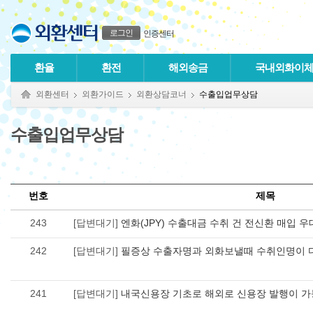
본문으로 바로가기
푸터 바로가기
로그인
인증센터
환율
환전
해외송금
국내외화이
외환센터
외환가이드
외환상담코너
수출입업무상담
수출입업무상담
번호
제목
243
[답변대기]
엔화(JPY) 수출대금 수취 건 전신환 매입 
242
[답변대기]
필증상 수출자명과 외화보낼때 수취인명이 
241
[답변대기]
내국신용장 기초로 해외로 신용장 발행이 