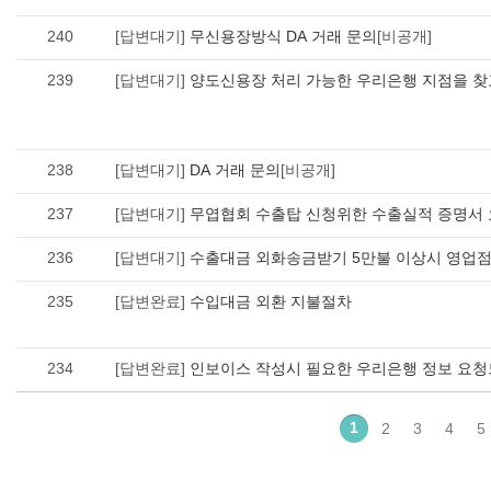
240
[답변대기]
무신용장방식 DA 거래 문의
[비공개]
239
[답변대기]
양도신용장 처리 가능한 우리은행 지점을 찾
238
[답변대기]
DA 거래 문의
[비공개]
237
[답변대기]
무엽협회 수출탑 신청위한 수출실적 증명서
236
[답변대기]
235
[답변완료]
수입대금 외환 지불절차
234
[답변완료]
인보이스 작성시 필요한 우리은행 정보 요
1
2
3
4
5