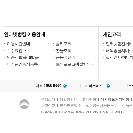
인터넷뱅킹 이용안내
개인고객
이용시간안내
금리조회
인터넷환전서비
수수료안내
환율조회
해외송금서비스
인증서발급/재발급
금융계산기
실시간 타행이
타기관인증서등록
보안프로그램설치안내
대표
1588-5000
기타서비스
LA
은행소개
영업점안내
고객광장
개인정보처리방침
|
|
|
사고신고
전자민원접수
보호금융상품등록부
상품공
|
|
|
COPYRIGHTS WOORI BANK. ALL RIGHTS RESERVED.