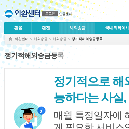
본문으로 바로가기
푸터 바로가기
로그인
인증센터
환율
환전
해외송금
국내외화이
외환센터
해외송금
해외송금
정기적해외송금등록
정기적해외송금등록
정기적으로 해외
능하다는 사실,
매월 특정일자에 
게 필요한 서비스