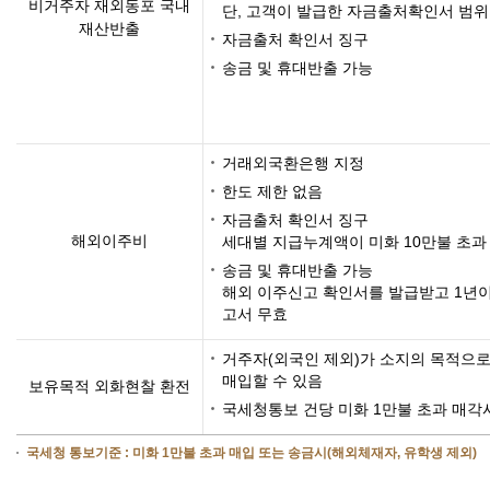
비거주자 재외동포 국내
단, 고객이 발급한 자금출처확인서 범위
재산반출
자금출처 확인서 징구
송금 및 휴대반출 가능
거래외국환은행 지정
한도 제한 없음
자금출처 확인서 징구
해외이주비
세대별 지급누계액이 미화 10만불 초과
송금 및 휴대반출 가능
해외 이주신고 확인서를 발급받고 1년
고서 무효
거주자(외국인 제외)가 소지의 목적으로
매입할 수 있음
보유목적 외화현찰 환전
국세청통보 건당 미화 1만불 초과 매각
국세청 통보기준 : 미화 1만불 초과 매입 또는 송금시(해외체재자, 유학생 제외)