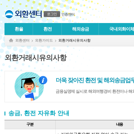
본문으로 바로가기
푸터 바로가기
로그인
인증센터
환율
환전
해외송금
국내외화이
외환센터
외환가이드
외환거래시유의사항
외환거래시유의사항
더욱 잦아진 환전 및 해외송금업무
금융실명제 실시로 해외여행경비 환전이나 해외
송금, 환전 자유화 안내
구분
내용