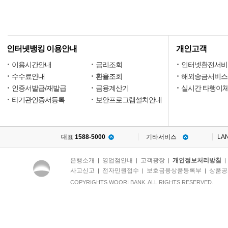
인터넷뱅킹 이용안내
개인고객
이용시간안내
금리조회
인터넷환전서비
수수료안내
환율조회
해외송금서비스
인증서발급/재발급
금융계산기
실시간 타행이
타기관인증서등록
보안프로그램설치안내
대표
1588-5000
기타서비스
LA
은행소개
영업점안내
고객광장
개인정보처리방침
|
|
|
사고신고
전자민원접수
보호금융상품등록부
상품공
|
|
|
COPYRIGHTS WOORI BANK. ALL RIGHTS RESERVED.