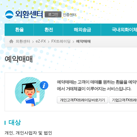
본문으로 바로가기
푸터 바로가기
로그인
인증센터
환율
환전
해외송금
국내외화이
외환센터
eZ-FX
FX트레이딩
예약매매
예약매매
예약매매는 고객이 매매를 원하는 환율을 예약한
에서 거래체결이 이루어지는 서비스입니다.
개인고객 FX트레이딩 바로가기
기업고객 FX트
대상
개인, 개인사업자 및 법인