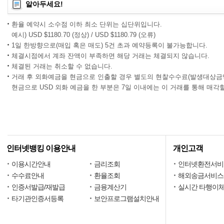
알아두세요!
환율 예약시 소수점 이하 최소 단위는 십단위입니다.
예시) USD $1180.70 (정상) / USD $1180.79 (오류)
1일 한방향으로(매입 혹은 매도) 5건 초과 예약등록이 불가능합니다.
체결시점에서 계좌 잔액이 부족하면 해당 거래는 체결되지 않습니다.
체결된 거래는 취소할 수 없습니다.
거래 후 외화예금을 현금으로 인출할 경우 별도의 현찰수수료(발생대상금액의 USD
현금으로 USD 외화 예금을 한 부분은 7일 이내에는 이 거래를 통해 매각
인터넷뱅킹 이용안내
개인고객
이용시간안내
금리조회
인터넷환전서비
수수료안내
환율조회
해외송금서비스
인증서발급/재발급
금융계산기
실시간 타행이
타기관인증서등록
보안프로그램설치안내