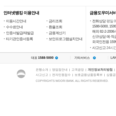
인터넷뱅킹 이용안내
금융도우미서
질문
이용시간안내
금리조회
전화상담
평일 09
1588-5000, 159
수수료안내
환율조회
해외 82-2-2006-
인증서발급/재발급
금융계산기
답변
신규상담 예·적금15
타기관인증서등록
보안프로그램설치안내
외국인전용 1599
사고신고
24시
대표
1588-5000
기타서비스
LA
은행소개
영업점안내
고객광장
개인정보처리방침
|
|
|
사고신고
전자민원접수
보호금융상품등록부
상품공
|
|
|
COPYRIGHTS WOORI BANK. ALL RIGHTS RESERVED.