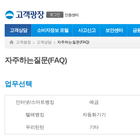
본문으로 바로가기
푸터 바로가기
로그인
인증센터
고객상담
소비자정보 포털
사고신고
보안센터
금
고객광장
고객상담
자주하는질문(FAQ)
자주하는질문(FAQ)
업무선택
인터넷/스마트뱅킹
예금
텔레뱅킹
자동화기기
우리틴틴
기타