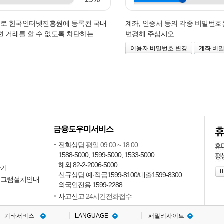
으로 한국인터넷진흥원에 등록된 국내
계좌, 인증서 등의 각종 비밀번
련 거래를 할 수 없도록 차단하는
변경해 주십시오.
이용자 비밀번호 변경
계좌 비
금융도우미서비스
회
전화상담
평일 09:00 ~ 18:00
1588-5000, 1599-5000, 1533-5000
회
해외 82-2-2006-5000
산기
신규상담 예·적금1599-8100/대출1599-8300
로그램설치안내
외국인전용 1599-2288
사고신고
24시간전화접수
기타서비스
LANGUAGE
패밀리사이트