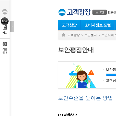
본문으로 바로가기
푸터 바로가기
로그인
인증
고객상담
소비자정보 포털
고객광장
보안센터
보안서비
보안평점안내
보안평
고객님
보안수준을 높이는 방법
OTP발생기