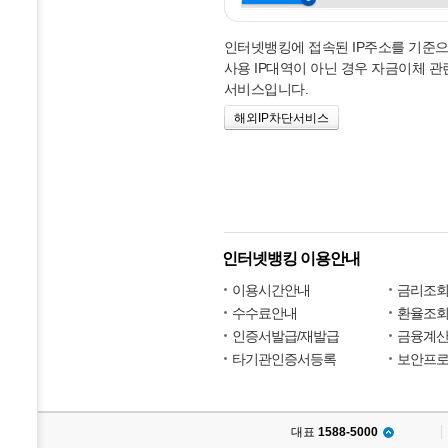
인터넷뱅킹에 접속된 IP주소를 기준
사용 IP대역이 아닌 경우 자금이체 관
서비스입니다.
해외IP차단서비스
인터넷뱅킹 이용안내
이용시간안내
금리조
수수료안내
환율조
인증서발급/재발급
금융계
타기관인증서등록
보안프
대표
1588-5000