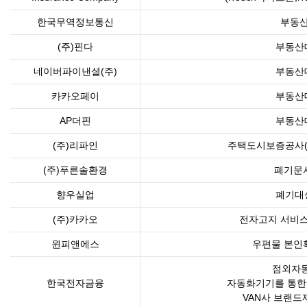
한국무역정보통신
부동산
(주)핀다
부동산
네이버파이낸셜(주)
부동산
카카오페이
부동산
AP더핀
부동산
(주)리파인
주택도시보증공사(
(주)푸른솔환경
폐기문서
향우실업
폐기대
(주)카카오
전자고지 서비스
윈피앤에스
우편물 본인
점외자
한국전자금융
자동화기기를 통한
VAN사 브랜드