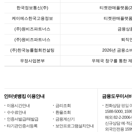
한국정보통신(주)
티켓판매플랫폼(2
케이에스한국고용정보
티켓판매플랫폼(
(주)원비즈파트너스
금융상품
(주)원비즈파트너스
퇴직
(주)한국능률협회컨설팅
2026년 금융
우정사업본부
우체국 창구를 통한 제
인터넷뱅킹 이용안내
금융도우미서
이용시간안내
금리조회
전화상담
평일 09
1588-5000, 159
수수료안내
환율조회
해외 82-2-2006-
인증서발급/재발급
금융계산기
신규상담 예·적금15
타기관인증서등록
보안프로그램설치안내
외국인전용 1599