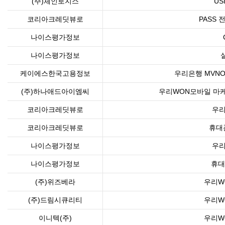
(주)체인로지스
US
코리아크레딧뷰로
PASS
나이스평가정보
나이스평가정보
케이에스한국고용정보
우리은행 MVN
(주)하나애드아이엠씨
우리WON모바일 마케
코리아크레딧뷰로
우리
코리아크레딧뷰로
휴대
나이스평가정보
우리
나이스평가정보
휴대
(주)위즈베라
우리W
(주)드림시큐리티
우리W
이니텍(주)
우리W