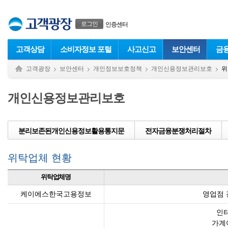
본문으로 바로가기
푸터 바로가기
로그인
인증센터
고객상담
소비자정보 포털
사고신고
보안센터
금
고객광장
보안센터
개인정보보호정책
개인신용정보관리보호
위
개인신용정보관리보호
분리보존된개인신용정보활용통지문
전자금융분쟁처리절차
위탁업체 현황
위탁업체명
케이에스한국고용정보
영업점 
인
가계