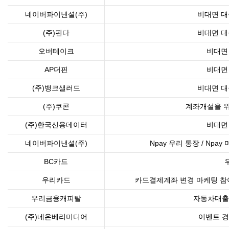
네이버파이낸셜(주)
비대면 대
(주)핀다
비대면 대
오버테이크
비대면
AP더핀
비대면
(주)뱅크샐러드
비대면 대
(주)쿠콘
계좌개설을 위
(주)한국신용데이터
비대면
네이버파이낸셜(주)
Npay 우리 통장 / Np
BC카드
우리카드
카드결제계좌 변경 마케팅 참
우리금융캐피탈
자동차대출
(주)네온베리미디어
이벤트 경