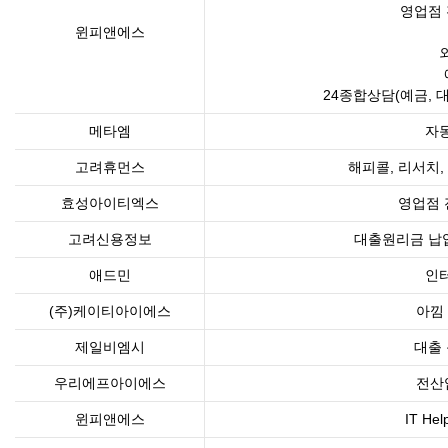
영업점 
윈피앤에스
24종합상담(예금, 
메타엠
자
고려휴먼스
해피콜, 리서치,
효성아이티엑스
영업점 
고려신용정보
대출원리금 납
애드민
인
(주)케이티아이에스
아낌
제일비엠시
대출
우리에프아이에스
전산
윈피앤에스
IT H