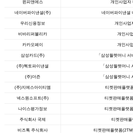
윈피앤에스
개인사업자 
네이버파이낸셜(주)
네이버파이낸셜 
우리신용정보
개인사업자
비바리퍼블리카
개인사업
카카오페이
개인사업
삼성카드(주)
「삼성월렛머니 서비
(주)헥토파이낸셜
「삼성월렛머니 서
(주)더즌
「삼성월렛머니 서
(주)지에스아이티엠
티켓판매플랫폼
넥스원소프트(주)
티켓판매플랫폼(
나이스평가정보
티켓판매플랫폼(
주식회사 국제
티켓판매플랫
비즈톡 주식회사
티켓판매플랫폼(2TM