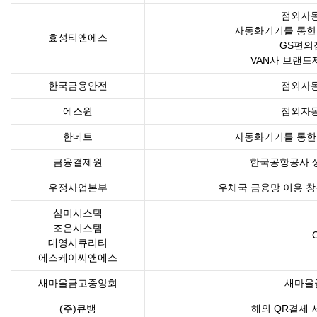
점외자
자동화기기를 통한
효성티앤에스
GS편의점
VAN사 브랜드
한국금융안전
점외자
에스원
점외자
한네트
자동화기기를 통한
금융결제원
한국공항공사 생
우정사업본부
우체국 금융망 이용 
삼미시스텍
조은시스템
대영시큐리티
에스케이씨앤에스
새마을금고중앙회
새마을
(주)큐뱅
해외 QR결제 