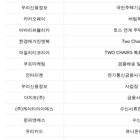
우리신용정보
국민주택기금
카카오페이
버팀
비바리퍼블리카
토스 연계 주
한경매거진앤북
Two Ch
어질리티코리아
TWO CHAIRS
쿠프마케팅
경품배송 및
인터리젠
전기통신금융사기
우리신용정보
사업장 
더치트(주)
금융사
(주)케이티아이에스
수신서류전
윈피앤에스
수신
우리카드
유니온