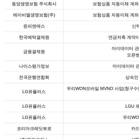
동양생명보험 주식회사
보험상품 자동이체 계좌
에이비엘생명보험(주)
보험상품 자동이체 계좌
윈피앤에스
신
한국예탁결제원
연금저축 계약이
마이데이터 관
금융결제원
오픈뱅
나이스평가정보
마이데이터 관
전국은행연합회
상속인
우리WON모바일 MVNO 사업(청구수납
LG유플러스
LG유플러스
LGU 
LG유플러스
우리WO
코리아크레딧뷰로
카드