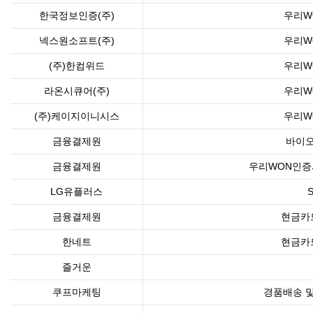
한국정보인증(주)
우리W
넥스원소프트(주)
우리W
(주)한컴위드
우리W
라온시큐어(주)
우리W
(주)케이지이니시스
우리W
금융결제원
바이오
금융결제원
우리WON인증서
LG유플러스
금융결제원
현금카
한네트
현금카
즐거운
쿠프마케팅
경품배송 및