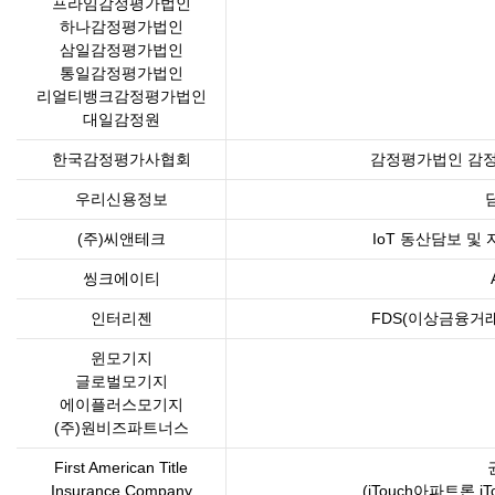
프라임감정평가법인
하나감정평가법인
삼일감정평가법인
통일감정평가법인
리얼티뱅크감정평가법인
대일감정원
한국감정평가사협회
감정평가법인 감정
우리신용정보
(주)씨앤테크
IoT 동산담보 및
씽크에이티
인터리젠
FDS(이상금융거래
윈모기지
글로벌모기지
에이플러스모기지
(주)원비즈파트너스
First American Title
Insurance Company
(iTouch아파트론,i