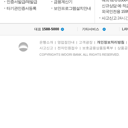
해외 82-2-2006-
인증서발급/재발급
금융계산기
신규상담 예·적금15
타기관인증서등록
보안프로그램설치안내
외국인전용 1599
사고신고
24시
대표
1588-5000
기타서비스
LA
은행소개
영업점안내
고객광장
개인정보처리방침
|
|
|
사고신고
전자민원접수
보호금융상품등록부
상품공
|
|
|
COPYRIGHTS WOORI BANK. ALL RIGHTS RESERVED.