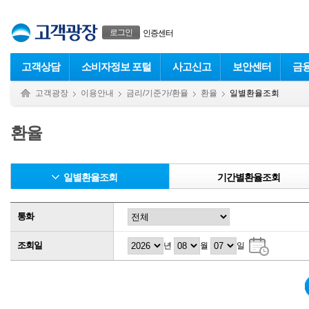
본문으로 바로가기
푸터 바로가기
로그인
인증센터
고객상담
소비자정보 포털
사고신고
보안센터
금
고객광장
이용안내
금리/기준가/환율
환율
일별환율조회
환율
일별환율조회
기간별환율조회
통화
조회일
년
월
일