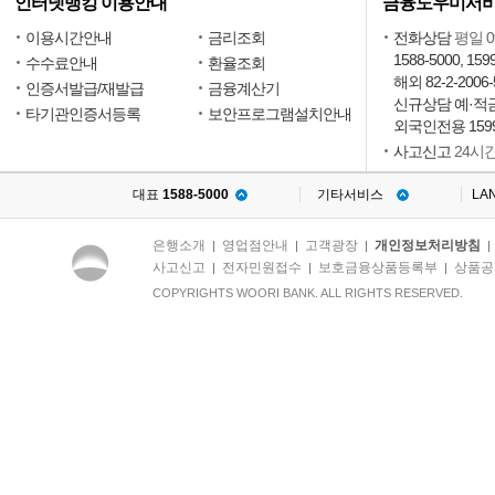
인터넷뱅킹 이용안내
금융도우미서
이용시간안내
금리조회
전화상담
평일 09
1588-5000, 159
수수료안내
환율조회
해외 82-2-2006-
인증서발급/재발급
금융계산기
신규상담 예·적금15
타기관인증서등록
보안프로그램설치안내
외국인전용 1599
사고신고
24시
대표
1588-5000
기타서비스
LA
은행소개
영업점안내
고객광장
개인정보처리방침
|
|
|
사고신고
전자민원접수
보호금융상품등록부
상품공
|
|
|
COPYRIGHTS WOORI BANK. ALL RIGHTS RESERVED.