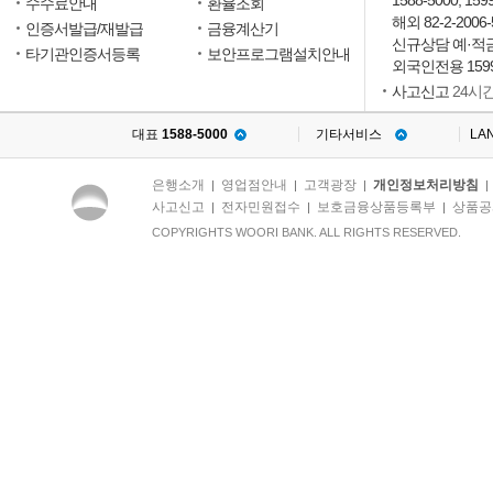
1588-5000, 159
수수료안내
환율조회
해외 82-2-2006-
인증서발급/재발급
금융계산기
신규상담 예·적금15
타기관인증서등록
보안프로그램설치안내
외국인전용 1599
사고신고
24시
대표
1588-5000
기타서비스
LA
은행소개
영업점안내
고객광장
개인정보처리방침
|
|
|
사고신고
전자민원접수
보호금융상품등록부
상품공
|
|
|
COPYRIGHTS WOORI BANK. ALL RIGHTS RESERVED.