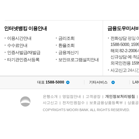
인터넷뱅킹 이용안내
금융도우미서
이용시간안내
금리조회
전화상담
평일 09
1588-5000, 159
수수료안내
환율조회
해외 82-2-2006-
인증서발급/재발급
금융계산기
신규상담 예·적금15
타기관인증서등록
보안프로그램설치안내
외국인전용 1599
사고신고
24시
대표
1588-5000
기타서비스
LA
은행소개
영업점안내
고객광장
개인정보처리방침
|
|
|
사고신고
전자민원접수
보호금융상품등록부
상품공
|
|
|
COPYRIGHTS WOORI BANK. ALL RIGHTS RESERVED.