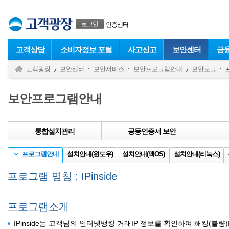
본문으로 바로가기
푸터 바로가기
로그인
인증센터
고객상담
소비자정보 포털
사고신고
보안센터
금
고객광장
보안센터
보안서비스
보안프로그램안내
보안로그
보안프로그램안내
통합설치관리
공동인증서 보안
프로그램안내
설치안내(윈도우)
설치안내(맥OS)
설치안내(리눅스)
프로그램 명칭 : IPinside
프로그램소개
IPinside는 고객님의 인터넷뱅킹 거래IP 정보를 확인하여 해킹(불