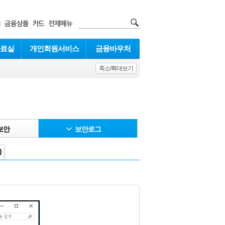
자료실
개인회원서비스
금융바우처
축소/확대보기
보안
보안로그
)