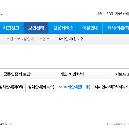
센터
사고신고
보안센터
금융서비스
이용안내
서식/약관/
스
보안프로그램안내
보안로그
삭제안내(윈도우)
공동인증서 보안
개인PC방화벽
키보드 
설치안내(맥OS)
설치안내(리눅스)
삭제안내(윈도우)
삭제안내(맥OS/리눅스