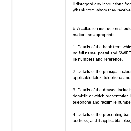
ll disregard any instructions fr
y/bank from whom they received
b. A collection instruction shoul
mation, as appropriate.
1. Details of the bank from whic
ng full name, postal and SWIFT
ile numbers and reference.
2. Details of the principal inclu
applicable telex, telephone and
3. Details of the drawee includi
domicile at which presentation i
telephone and facsimile numbe
4. Details of the presenting bank
address, and if applicable tele