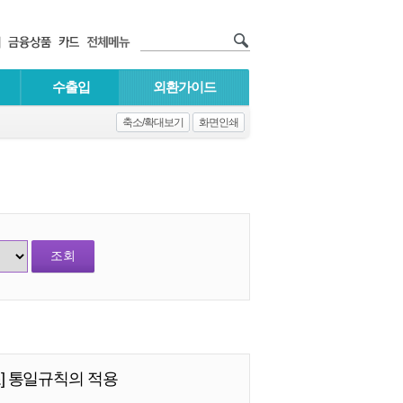
수출입
외환가이드
축소/확대보기
화면인쇄
조] 통일규칙의 적용