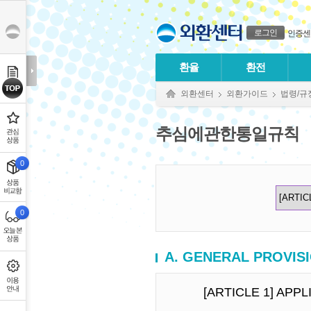
본문으로 바로가기
푸터 바로가기
로그인
인증센
환율
환전
외환센터
외환가이드
법령/규
추심에관한통일규칙
0
0
A. GENERAL PROVISI
[ARTICLE 1] APP