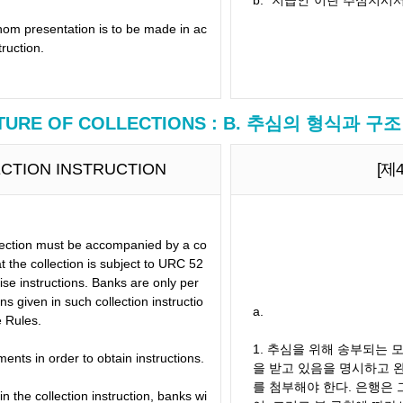
b. "지급인"이란 추심지시
hom presentation is to be made in ac
truction.
CTURE OF COLLECTIONS : B. 추심의 형식과 구조
LECTION INSTRUCTION
[제
llection must be accompanied by a co
hat the collection is subject to URC 52
se instructions. Banks are only per
ns given in such collection instructio
a.
e Rules.
1. 추심을 위해 송부되는 모
ents in order to obtain instructions.
을 받고 있음을 명시하고 
를 첨부해야 한다. 은행은
n the collection instruction, banks wi