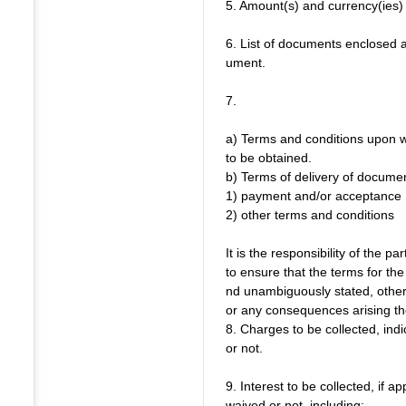
5. Amount(s) and currency(ies) 
6. List of documents enclosed 
ument.
7.
a) Terms and conditions upon 
to be obtained.
b) Terms of delivery of documen
1) payment and/or acceptance
2) other terms and conditions
It is the responsibility of the pa
to ensure that the terms for the
nd unambiguously stated, otherw
or any consequences arising th
8. Charges to be collected, in
or not.
9. Interest to be collected, if a
waived or not, including: