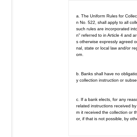
a. The Uniform Rules for Collec
n No. 522, shall apply to all col
such rules are incorporated into 
n" referred to in Article 4 and a
s otherwise expressly agreed or 
nal, state or local law and/or r
om.
b. Banks shall have no obligatio
y collection instruction or subse
c. If a bank elects, for any reas
related instructions received by
m it received the collection or 
or, if that is not possible, by o